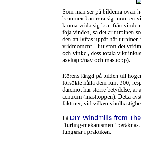
Som man ser på bilderna ovan ha
bommen kan röra sig inom en vink
kunna vrida sig bort från vinde
föja vinden, så det är turbinen
den att lyftas uppåt när turbinen v
vridmoment. Hur stort det vrid
och vinkel, dess totala vikt inku
axeltapp/nav och masttopp).
Rörens längd på bilden till höger
försökte hålla dem runt 300, r
däremot har större betydelse, är 
centrum (masttoppen). Detta av
faktorer, vid vilken vindhastighe
DIY Windmills from Th
På
"furling-mekanismen" beräknas. D
fungerar i praktiken.