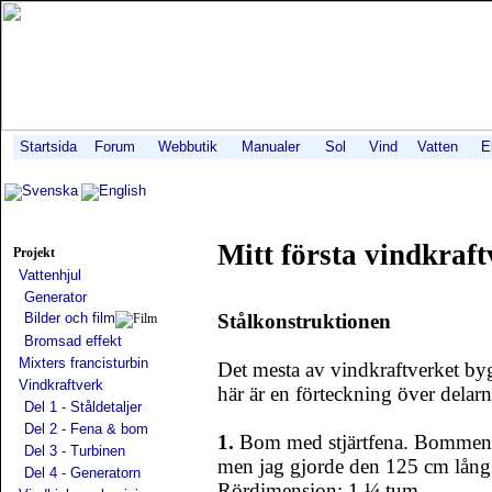
Startsida
Forum
Webbutik
Manualer
Sol
Vind
Vatten
E
Svenska
English
Mitt första vindkraft
Projekt
Vattenhjul
Generator
Bilder och film
Stålkonstruktionen
Bromsad effekt
Mixters francisturbin
Det mesta av vindkraftverket by
Vindkraftverk
här är en förteckning över delarn
Del 1 - Ståldetaljer
Del 2 - Fena & bom
1.
Bom med stjärtfena. Bommens 
Del 3 - Turbinen
men jag gjorde den 125 cm lång 
Del 4 - Generatorn
Rördimension: 1 ¼ tum.