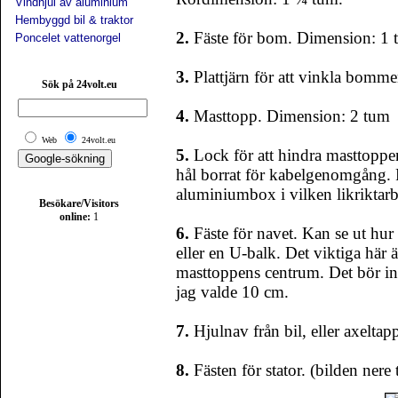
Vindhjul av aluminium
Hembyggd bil & traktor
2.
Fäste för bom. Dimension: 1 t
Poncelet vattenorgel
3.
Plattjärn för att vinkla bomme
Sök på 24volt.eu
4.
Masttopp. Dimension: 2 tum
Web
24volt.eu
5.
Lock för att hindra masttoppen
hål borrat för kabelgenomgång. P
aluminiumbox i vilken likriktarb
Besökare/Visitors
online:
1
6.
Fäste för navet. Kan se ut hur 
eller en U-balk. Det viktiga här 
masttoppens centrum. Det bör in
jag valde 10 cm.
7.
Hjulnav från bil, eller axeltap
8.
Fästen för stator. (bilden nere 