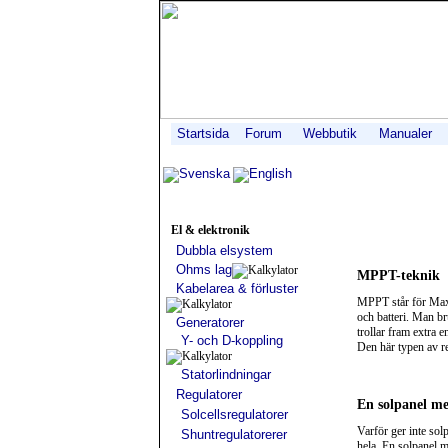
Startsida
Forum
Webbutik
Manualer
Svenska
English
El & elektronik
Dubbla elsystem
Ohms lag
MPPT-teknik
Kabelarea & förluster
MPPT står för Maxi
och batteri. Man br
Generatorer
trollar fram extra 
Y- och D-koppling
Den här typen av re
Statorlindningar
Regulatorer
En solpanel me
Solcellsregulatorer
Varför ger inte sol
Shuntregulatorerer
hela. En solpanel m