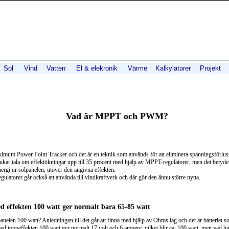
Sol
Vind
Vatten
El & elekronik
Värme
Kalkylatorer
Projekt
Vad är MPPT och PWM?
mum Power Point Tracker och det är en teknik som används för att eliminera spänningsförlust
ukar tala om effektökningar upp till 35 procent med hjälp av MPPT-regulatorer, men det betyder 
energi ur solpanelen, utöver den angivna effekten.
gulatorer går också att använda till vindkraftverk och där gör den ännu större nytta.
d effekten 100 watt ger normalt bara 65-85 watt
panelen 100 watt? Anledningen till det går att finna med hjälp av Ohms lag och det är batteriet s
ed toppeffekten 100 watt ger normalt 17 volt och 6 ampere, vilket blir ca: 100 watt, men vad h