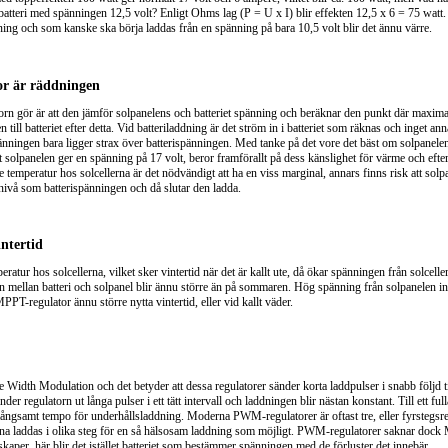
tt batteri med spänningen 12,5 volt? Enligt Ohms lag (P = U x I) blir effekten 12,5 x 6 = 75 watt.
ing och som kanske ska börja laddas från en spänning på bara 10,5 volt blir det ännu värre.
r är räddningen
n gör är att den jämför solpanelens och batteriet spänning och beräknar den punkt där maxima
till batteriet efter detta. Vid batteriladdning är det ström in i batteriet som räknas och inget an
ningen bara ligger strax över batterispänningen. Med tanke på det vore det bäst om solpanelen
tt solpanelen ger en spänning på 17 volt, beror framförallt på dess känslighet för värme och ef
e temperatur hos solcellerna är det nödvändigt att ha en viss marginal, annars finns risk att sol
nivå som batterispänningen och då slutar den ladda.
intertid
ratur hos solcellerna, vilket sker vintertid när det är kallt ute, då ökar spänningen från solcell
 mellan batteri och solpanel blir ännu större än på sommaren. Hög spänning från solpanelen inn
PPT-regulator ännu större nytta vintertid, eller vid kallt väder.
Width Modulation och det betyder att dessa regulatorer sänder korta laddpulser i snabb följd til
nder regulatorn ut långa pulser i ett tätt intervall och laddningen blir nästan konstant. Till ett full
 långsamt tempo för underhållsladdning. Moderna PWM-regulatorer är oftast tre, eller fyrstegsre
ierna laddas i olika steg för en så hälsosam laddning som möjligt. PWM-regulatorer saknar doc
kaper, här blir det istället batteriet som bestämmer spänningen med de förluster det innebär.