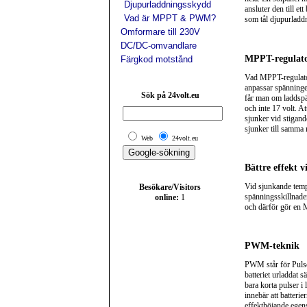
Djupurladdningsskydd
ansluter den till e
Vad är MPPT & PWM?
som tål djupurladdn
Omformare till 230V
DC/DC-omvandlare
MPPT-regulato
Färgkod motstånd
Vad MPPT-regulator
anpassar spänningen 
Sök på 24volt.eu
får man om laddspän
och inte 17 volt. A
sjunker vid stigand
sjunker till samma 
Web
24volt.eu
Bättre effekt v
Vid sjunkande tempe
Besökare/Visitors
spänningsskillnaden
online:
1
och därför gör en M
PWM-teknik
PWM står för Pulse 
batteriet urladdat sä
bara korta pulser i
innebär att batter
effekthöjande egens