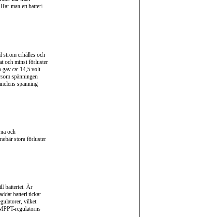
 Har man ett batteri
l ström erhålles och
nat och minst förluster
 gav ca: 14,5 volt
tersom spänningen
panelens spänning
erna och
ebär stora förluster
l batteriet. Är
addat batteri tickar
gulatorer, vilket
k MPPT-regulatorns