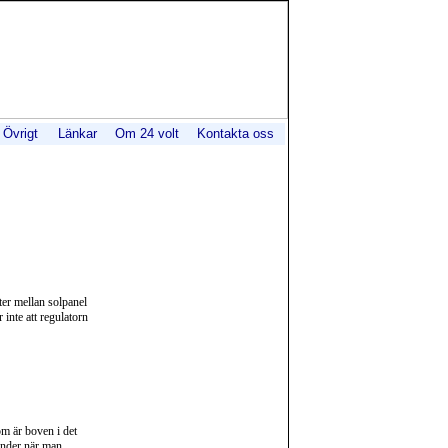
Övrigt
Länkar
Om 24 volt
Kontakta oss
er mellan solpanel
inte att regulatorn
om är boven i det
änder när man