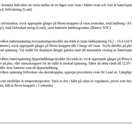
 kommer hela tiden att växla mellan de tre lägen som visas i bilden ovan och som är batterispä
och förbrukning (Load).
are information, tryck upprepade gånger på Menu-knappen så visas temeratur, total laddning i Ah
ge), total förbrukad energi (Load), samt batteriets laddningsstatus (Battery SOC).
id vilken batterispänning överspänningsskyddet ska träda in (max laddspänning 14,2 - 14,4 volt f
erier), tryck upprepade gånger på Menu-knappen tills Charge off visas. Tryck därefter på plu
nskad spänning. Var snabb för displayen återgår ganska snart till automatisk visning av batterisp
id vilken batterispänning djupurladdningsskyddet ska träda in, tryck upprepade gånger på Menu-
er på plus, eller minusknappen för att ställa in önskad spänning. Sätter du detta värde till 12,0V 
äller även batterier som tål djupurladdning.
id vilken spänning förbrukare ska återinkopplas, upprepa proceduren ovan för Load on. Lämpligt
 som medföljer är temperaturgivaren. Stick in den i hålet på sidan av regulatorn, precis som den är
rna, håll in Reset-knappen i 5 sekunder.