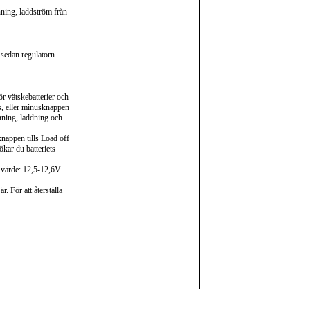
nning, laddström från
 sedan regulatorn
ör vätskebatterier och
s, eller minusknappen
änning, laddning och
knappen tills Load off
ökar du batteriets
 värde: 12,5-12,6V.
. För att återställa