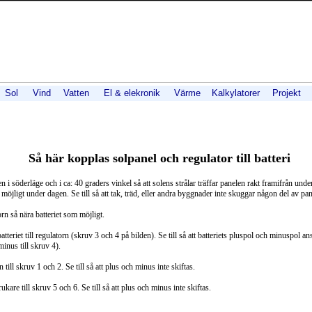
Sol
Vind
Vatten
El & elekronik
Värme
Kalkylatorer
Projekt
Så här kopplas solpanel och regulator till batteri
 i söderläge och i ca: 40 graders vinkel så att solens strålar träffar panelen rakt framifrån unde
jligt under dagen. Se till så att tak, träd, eller andra byggnader inte skuggar någon del av pan
rn så nära batteriet som möjligt.
atteriet till regulatorn (skruv 3 och 4 på bilden). Se till så att batteriets pluspol och minuspol ans
minus till skruv 4).
 till skruv 1 och 2. Se till så att plus och minus inte skiftas.
ukare till skruv 5 och 6. Se till så att plus och minus inte skiftas.