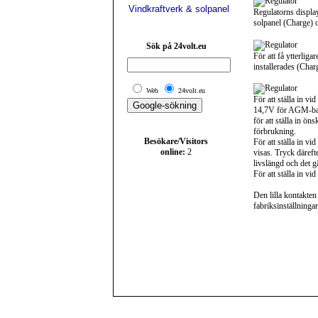
Vindkraftverk & solpanel
Regulatorns display
solpanel (Charge) 
Sök på 24volt.eu
För att få ytterlig
installerades (Char
Web
24volt.eu
För att ställa in v
14,7V för AGM-batt
för att ställa in ö
förbrukning.
Besökare/Visitors
För att ställa in v
online:
2
visas. Tryck däreft
livslängd och det g
För att ställa in v
Den lilla kontakten
fabriksinställninga