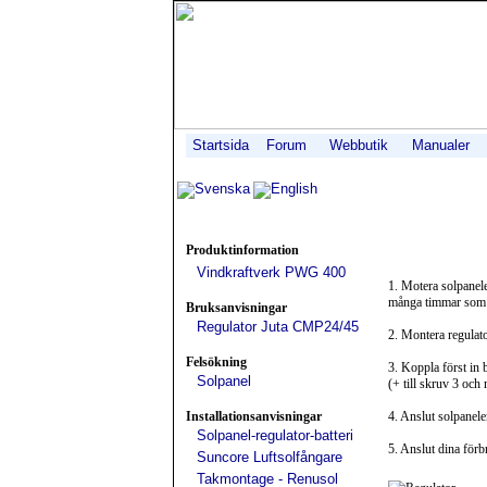
Startsida
Forum
Webbutik
Manualer
Svenska
English
Produktinformation
Vindkraftverk PWG 400
1. Motera solpanelen
många timmar som mö
Bruksanvisningar
Regulator Juta CMP24/45
2. Montera regulato
Felsökning
3. Koppla först in b
Solpanel
(+ till skruv 3 och 
Installationsanvisningar
4. Anslut solpanelen
Solpanel-regulator-batteri
5. Anslut dina förbr
Suncore Luftsolfångare
Takmontage - Renusol