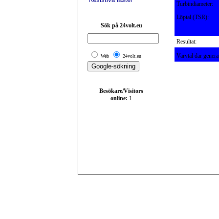
Turbindiameter:
Löptal (TSR):
Sök på 24volt.eu
Resultat:
Varvtal där genera
Web
24volt.eu
Besökare/Visitors
online:
1