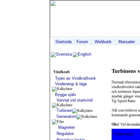
Startsida
Forum
Webbutik
Manualer
Svenska
English
Turbinens v
Vindkraft
Typer av Vindkraftverk
Normalt eftersträva
Vindenergi & läge
vindkraftverket sa
och turbinens löptal
Bygga själv
innebär gånger vind
Varvtal vid startvind
Tip Speed Ratio.
Turbinen
Allt som behöver an
kommande generato
Generatorn
Obs!
Vid decimalta
Magneter
Regulator
Vindhastighet:
Resistiva laster