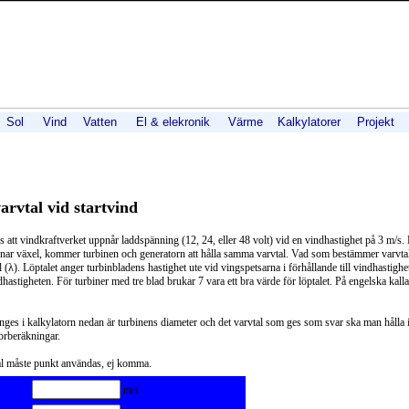
Sol
Vind
Vatten
El & elekronik
Värme
Kalkylatorer
Projekt
arvtal vid startvind
s att vindkraftverket uppnår laddspänning (12, 24, eller 48 volt) vid en vindhastighet på 3 m/s.
knar växel, kommer turbinen och generatorn att hålla samma varvtal. Vad som bestämmer varvtal
 (λ). Löptalet anger turbinbladens hastighet ute vid vingspetsarna i förhållande till vindhastighet
hastigheten. För turbiner med tre blad brukar 7 vara ett bra värde för löptalet. På engelska kallas
ges i kalkylatorn nedan är turbinens diameter och det varvtal som ges som svar ska man hålla 
rberäkningar.
l måste punkt användas, ej komma.
m/s