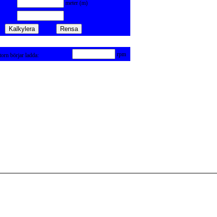
meter (m)
rpm
torn börjar ladda: