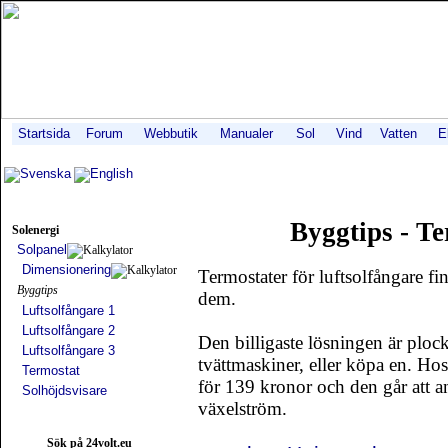
Startsida
Forum
Webbutik
Manualer
Sol
Vind
Vatten
E
Svenska
English
Byggtips - Te
Solenergi
Solpanel
Dimensionering
Termostater för luftsolfångare f
Byggtips
dem.
Luftsolfångare 1
Luftsolfångare 2
Den billigaste lösningen är ploc
Luftsolfångare 3
tvättmaskiner, eller köpa en. Hos
Termostat
för 139 kronor och den går att 
Solhöjdsvisare
växelström.
Sök på 24volt.eu