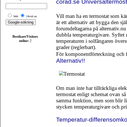
corad.se Universaltermost
Vill man ha en termostat som kän
Web
24volt.eu
är ett alternativ att bygga den sj
forumdeltagarna på alternativ.
dubbla temperaturgivare. Syftet m
Besökare/Visitors
temperaturen i solfångaren övers
online:
2
grader (reglerbart).
För komponentförteckning och f
Alternativ!!
Om man inte har tillräckliga ele
termostat enligt schemat ovan s
samma funktion, men som blir lite
stycken temperaturgivare och pris
Temperatur-differensomko