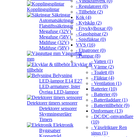
- Vindkraftverk (0)
- Regulatorer (0)
Kopplingsplintar
- Tillbehör (2)
Säkringar
Kök (4)
Automatsäkringar
- Kylskåp (2)
Flatstiftssäkringar
- Frys/kylboxar (0)
Megafuse (32V)
- Gasolspisar (2)
Megafuse (58V)
- Spisfläktar (0)
Midifuse (32V)
VVS (16)
Midifuse (58V)
- Elpatroner (0)
Vägguttag
- Pumpar (8)
mm
- Vatten (1)
Elcyklar &
- Värme (2)
tillbehör
- Toalett (0)
Belysning
- Fläktar (4)
LED-lampor E14 E27
- Ventilation (1)
LED-armaturer, lister
Batterier (10)
Övriga LED-lampor
- Batterier (0)
- Batteriladdare (1)
Detektorer timers sensorer
- Batteritillbehör (9)
Detektorer sensorer
Omformare (13)
Skymningsreläer
- DC/DC-omvandlare
Timers
(10)
Elektronik
- Växelriktare Ren
Byggsatser
sinus (1)
Koppartråd