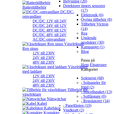
Belysning (20)
Detektorer timers sensorer
Batteritillbehör
(17)
DC/DC-
Elektronik (6)
omvandlare
Övriga tillbehör (8)
DC/DC 12V till 24V
Tillbehör Victron
DC/DC 24V till 12V
(14)
DC/DC 48V till 12V
Rea
DC/DC 48V till 24V
Utgående
AC/DC-omvandlare
produkter (30)
Växelriktare
Kampanjer (1)
Ren sinus
Blog
12V till 230V
24V till 230V
Passa på
48V till 230V
Hem
Elpatroner
Växelriktare
Kategorier
med laddare
12V till 230V
Solenergi (68)
24V till 230V
- Solpaneler för
48V till 230V
fritid (2)
Tillbehör för
- Solcellspaket (13)
växelriktare
- Solfångare (0)
Nätswitchar
- Regulatorer (34)
Kabel
- Panelfästen (19)
Kabelskor
Vindkraft (2)
Kontakter