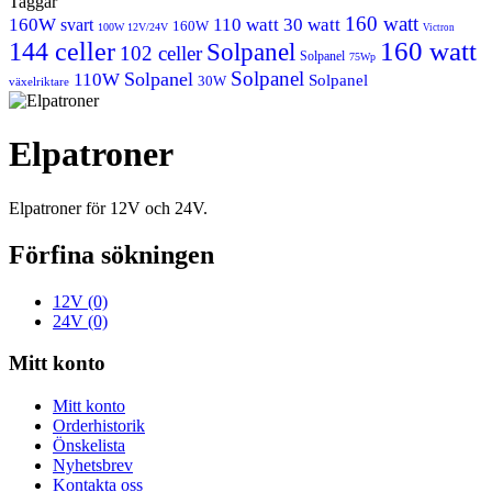
Taggar
160 watt
160W
110 watt
30 watt
svart
160W
100W 12V/24V
Victron
160 watt
144 celler
Solpanel
102 celler
Solpanel
75Wp
Solpanel
Solpanel
110W
Solpanel
30W
växelriktare
Elpatroner
Elpatroner för 12V och 24V.
Förfina sökningen
12V (0)
24V (0)
Mitt konto
Mitt konto
Orderhistorik
Önskelista
Nyhetsbrev
Kontakta oss