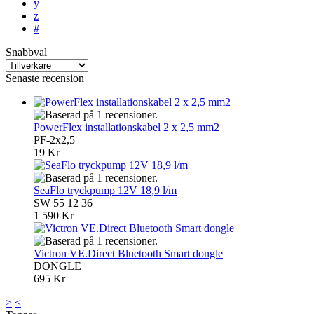
y
z
#
Snabbval
Senaste recension
PowerFlex installationskabel 2 x 2,5 mm2
PF-2x2,5
19 Kr
SeaFlo tryckpump 12V 18,9 l/m
SW 55 12 36
1 590 Kr
Victron VE.Direct Bluetooth Smart dongle
DONGLE
695 Kr
>
<