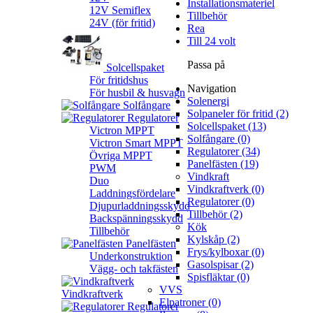
Installationsmateriel
12V Semiflex
Tillbehör
24V (för fritid)
Rea
Till 24 volt
Passa på
Solcellspaket
För fritidshus
Navigation
För husbil & husvagn
Solenergi
Solfångare
Solpaneler för fritid (2)
Regulatorer
Solcellspaket (13)
Victron MPPT
Solfångare (0)
Victron Smart MPPT
Regulatorer (34)
Övriga MPPT
Panelfästen (19)
PWM
Vindkraft
Duo
Vindkraftverk (0)
Laddningsfördelare
Regulatorer (0)
Djupurladdningsskydd
Tillbehör (2)
Backspänningsskydd
Kök
Tillbehör
Kylskåp (2)
Panelfästen
Frys/kylboxar (0)
Underkonstruktion
Gasolspisar (2)
Vägg- och takfästen
Spisfläktar (0)
VVS
Vindkraftverk
Elpatroner (0)
Regulatorer