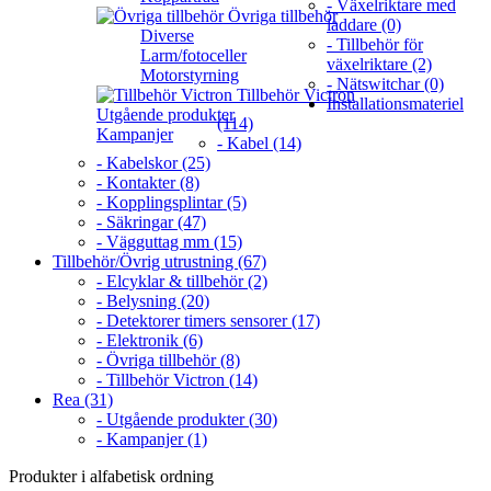
- Växelriktare med
Övriga tillbehör
laddare (0)
Diverse
- Tillbehör för
Larm/fotoceller
växelriktare (2)
Motorstyrning
- Nätswitchar (0)
Tillbehör Victron
Installationsmateriel
Utgående produkter
(114)
Kampanjer
- Kabel (14)
- Kabelskor (25)
- Kontakter (8)
- Kopplingsplintar (5)
- Säkringar (47)
- Vägguttag mm (15)
Tillbehör/Övrig utrustning (67)
- Elcyklar & tillbehör (2)
- Belysning (20)
- Detektorer timers sensorer (17)
- Elektronik (6)
- Övriga tillbehör (8)
- Tillbehör Victron (14)
Rea (31)
- Utgående produkter (30)
- Kampanjer (1)
Produkter i alfabetisk ordning