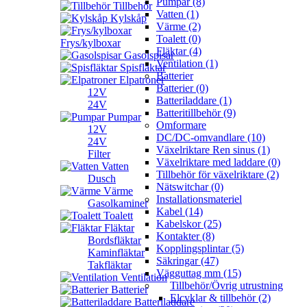
Pumpar (8)
Tillbehör
Vatten (1)
Kylskåp
Värme (2)
Toalett (0)
Frys/kylboxar
Fläktar (4)
Gasolspisar
Ventilation (1)
Spisfläktar
Batterier
Elpatroner
Batterier (0)
12V
Batteriladdare (1)
24V
Batteritillbehör (9)
Pumpar
Omformare
12V
DC/DC-omvandlare (10)
24V
Växelriktare Ren sinus (1)
Filter
Växelriktare med laddare (0)
Vatten
Tillbehör för växelriktare (2)
Dusch
Nätswitchar (0)
Värme
Installationsmateriel
Gasolkaminer
Kabel (14)
Toalett
Kabelskor (25)
Fläktar
Kontakter (8)
Bordsfläktar
Kopplingsplintar (5)
Kaminfläktar
Säkringar (47)
Takfläktar
Vägguttag mm (15)
Ventilation
Tillbehör/Övrig utrustning
Batterier
Elcyklar & tillbehör (2)
Batteriladdare