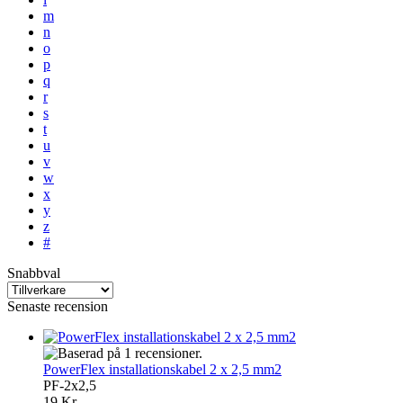
m
n
o
p
q
r
s
t
u
v
w
x
y
z
#
Snabbval
Senaste recension
PowerFlex installationskabel 2 x 2,5 mm2
PF-2x2,5
19 Kr