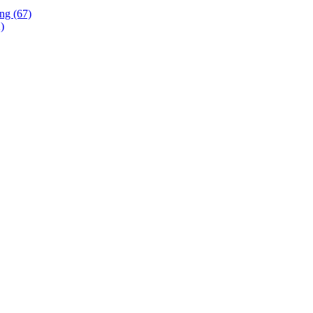
ing (67)
)