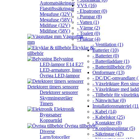
Automatsäkringar
VVS (16)
Flatstiftssäkringar
- Elpatroner (0)
Megafuse (32V)
- Pumpar (8)
Megafuse (58V)
- Vatten (1)
Midifuse (32V)
- Värme (2)
Midifuse (58V)
- Toalett (0)
Vägguttag
- Fläktar (4)
mm
- Ventilation (1)
Elcyklar &
Batterier (10)
tillbehör
- Batterier (0)
Belysning
- Batteriladdare (1)
LED-lampor E14 E27
- Batteritillbehör (9)
LED-armaturer, lister
Omformare (13)
Övriga LED-lampor
- DC/DC-omvandlare (
- Växelriktare Ren sinus
Detektorer timers sensorer
- Växelriktare med ladd
Detektorer sensorer
- Tillbehör för växelrikt
Skymningsreläer
- Nätswitchar (0)
Timers
Installationsmateriel (11
Elektronik
- Kabel (14)
Byggsatser
- Kabelskor (25)
Koppartråd
- Kontakter (8)
Övriga tillbehör
- Kopplingsplintar (5)
Diverse
- Säkringar (47)
Larm/fotoceller