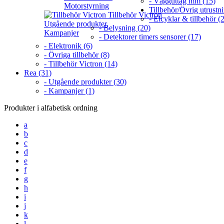
- Vägguttag mm (15)
Motorstyrning
Tillbehör/Övrig utrustn
Tillbehör Victron
- Elcyklar & tillbehör (2
Utgående produkter
- Belysning (20)
Kampanjer
- Detektorer timers sensorer (17)
- Elektronik (6)
- Övriga tillbehör (8)
- Tillbehör Victron (14)
Rea (31)
- Utgående produkter (30)
- Kampanjer (1)
Produkter i alfabetisk ordning
a
b
c
d
e
f
g
h
i
j
k
l