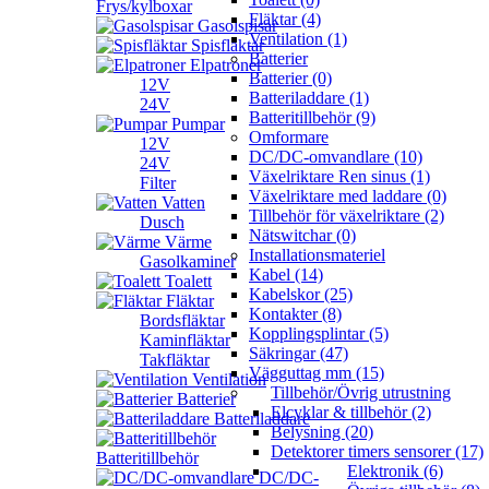
Frys/kylboxar
Fläktar (4)
Gasolspisar
Ventilation (1)
Spisfläktar
Batterier
Elpatroner
Batterier (0)
12V
Batteriladdare (1)
24V
Batteritillbehör (9)
Pumpar
Omformare
12V
DC/DC-omvandlare (10)
24V
Växelriktare Ren sinus (1)
Filter
Växelriktare med laddare (0)
Vatten
Tillbehör för växelriktare (2)
Dusch
Nätswitchar (0)
Värme
Installationsmateriel
Gasolkaminer
Kabel (14)
Toalett
Kabelskor (25)
Fläktar
Kontakter (8)
Bordsfläktar
Kopplingsplintar (5)
Kaminfläktar
Säkringar (47)
Takfläktar
Vägguttag mm (15)
Ventilation
Tillbehör/Övrig utrustning
Batterier
Elcyklar & tillbehör (2)
Batteriladdare
Belysning (20)
Detektorer timers sensorer (17)
Batteritillbehör
Elektronik (6)
DC/DC-