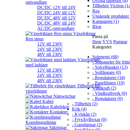
Övriga tillbehör (8)
omvandlare
Tillbehör Victron (1
DC/DC 12V till 24V
Rea
DC/DC 24V till 12V
Utgående produkter 
DC/DC 48V till 12V
Kampanjer (1)
DC/DC 48V till 24V
Blog
AC/DC-omvandlare
Växelriktare
Passa på
Ren sinus
Hem
VVS
Pumpar
12V till 230V
Kategorier
24V till 230V
48V till 230V
Solenergi (68)
Växelriktare
- Solpaneler för friti
med laddare
- Solcellspaket (13)
12V till 230V
- Solfångare (0)
24V till 230V
- Regulatorer (34)
48V till 230V
- Panelfästen (19)
Tillbehör för
Vindkraft (2)
växelriktare
- Vindkraftverk (0)
Nätswitchar
- Regulatorer (0)
Kabel
- Tillbehör (2)
Kabelskor
Kök (4)
Kontakter
- Kylskåp (2)
- Frys/kylboxar (0)
Kopplingsplintar
- Gasolspisar (2)
Säkringar
- Spisfläktar (0)