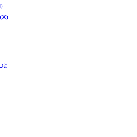
4)
(30)
d (2)