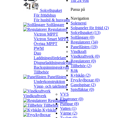
Till 24 volt
Passa på
Solcellspaket
För fritidshus
Navigation
För husbil & husvagn
Solenergi
Solfångare
Solpaneler för fritid (2)
Regulatorer
Solcellspaket (13)
Victron MPPT
Solfångare (0)
Victron Smart MPPT
Regulatorer (34)
Övriga MPPT
Panelfästen (19)
PWM
Vindkraft
Duo
Vindkraftverk (0)
Laddningsfördelare
Regulatorer (0)
Djupurladdningsskydd
Tillbehör (2)
Backspänningsskydd
Kök
Tillbehör
Kylskåp (2)
Panelfästen
Frys/kylboxar (0)
Underkonstruktion
Gasolspisar (2)
Vägg- och takfästen
Spisfläktar (0)
VVS
Vindkraftverk
Elpatroner (0)
Regulatorer
Pumpar (8)
Tillbehör
Vatten (1)
Kylskåp
Värme (2)
Toalett (0)