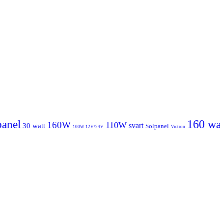
160 wa
panel
160W
110W
svart
30 watt
Solpanel
100W 12V/24V
Victron