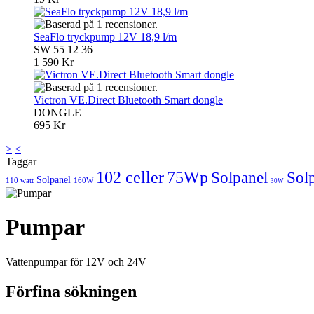
SeaFlo tryckpump 12V 18,9 l/m
SW 55 12 36
1 590 Kr
Victron VE.Direct Bluetooth Smart dongle
DONGLE
695 Kr
>
<
Taggar
102 celler
75Wp
Solpanel
Sol
Solpanel
110 watt
160W
30W
Pumpar
Vattenpumpar för 12V och 24V
Förfina sökningen