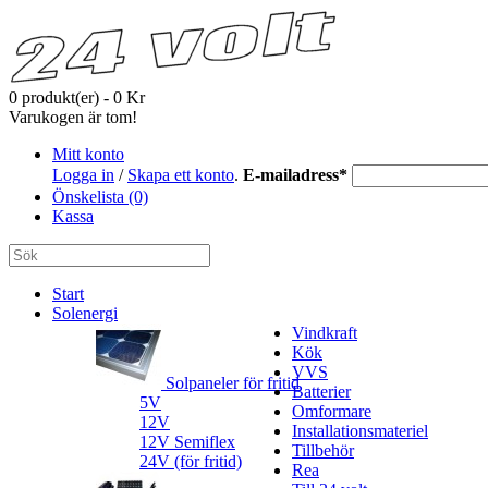
0 produkt(er) - 0 Kr
Varukogen är tom!
Mitt konto
Logga in
/
Skapa ett konto
.
E-mailadress
*
Önskelista (0)
Kassa
Start
Solenergi
Vindkraft
Kök
VVS
Solpaneler för fritid
Batterier
5V
Omformare
12V
Installationsmateriel
12V Semiflex
Tillbehör
24V (för fritid)
Rea