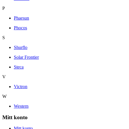
P
Phaesun
Phocos
S
Shurflo
Solar Frontier
Steca
V
Victron
W
Western
Mitt konto
Mitt konto