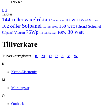
695 Kr
>
<
Taggar
växelriktare
144 celler
100W 12V/24V
svart
30W
110W
Solpanel
102 celler
160 watt
Solpanel
Solpanel
160W
160 watt
30 watt
75Wp
160W
Victron
Solpanel
110 watt
Solpanel
Tillverkare
Tillverkarregister:
K
M
O
P
S
V
W
K
Kemo-Electronic
M
Morningstar
O
Outback