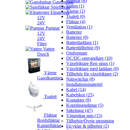
Pumpar (8)
Gasolspisar
Vatten (1)
Spisfläktar
Värme (2)
Elpatroner
Toalett (0)
12V
Fläktar (4)
24V
Ventilation (1)
Pumpar
Batterier
12V
Batterier (0)
24V
Batteriladdare (1)
Filter
Batteritillbehör (9)
Vatten
Omformare
Dusch
DC/DC-omvandlare (10)
Växelriktare Ren sinus (1)
Växelriktare med laddare (0)
Värme
Tillbehör för växelriktare (2)
Gasolkaminer
Nätswitchar (0)
Installationsmateriel
Kabel (14)
Kabelskor (25)
Toalett
Kontakter (8)
Kopplingsplintar (5)
Säkringar (47)
Fläktar
Vägguttag mm (15)
Bordsfläktar
Tillbehör/Övrig utrustning
Kaminfläktar
Elcyklar & tillbehör (2)