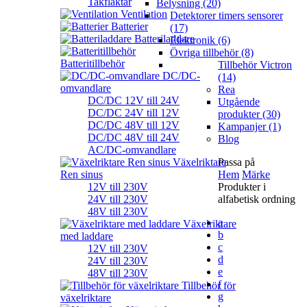
Takfläktar
Belysning (20)
Ventilation
Detektorer timers sensorer
Batterier
(17)
Batteriladdare
Elektronik (6)
Övriga tillbehör (8)
Batteritillbehör
Tillbehör Victron
DC/DC-
(14)
omvandlare
Rea
DC/DC 12V till 24V
Utgående
DC/DC 24V till 12V
produkter (30)
DC/DC 48V till 12V
Kampanjer (1)
DC/DC 48V till 24V
Blog
AC/DC-omvandlare
Växelriktare
Passa på
Ren sinus
Hem
Märke
12V till 230V
Produkter i
24V till 230V
alfabetisk ordning
48V till 230V
a
Växelriktare
b
med laddare
c
12V till 230V
d
24V till 230V
e
48V till 230V
f
Tillbehör för
g
växelriktare