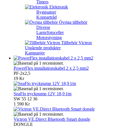
Timers
Elektronik
Byggsatser
Koppartråd
Övriga tillbehör
Diverse
Larm/fotoceller
Motorstyrning
Tillbehör Victron
Utgående produkter
Kampanjer
PowerFlex installationskabel 2 x 2,5 mm2
PF-2x2,5
19 Kr
SeaFlo tryckpump 12V 18,9 l/m
SW 55 12 36
1 590 Kr
Victron VE.Direct Bluetooth Smart dongle
DONGLE