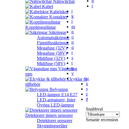
h
Nätswitchar
i
Kabel
j
Kabelskor
k
Kontakter
l
m
Kopplingsplintar
n
Säkringar
o
Automatsäkringar
p
Flatstiftssäkringar
q
Megafuse (32V)
r
Megafuse (58V)
s
Midifuse (32V)
t
Midifuse (58V)
u
Vägguttag
v
mm
w
Elcyklar &
x
tillbehör
y
Belysning
z
LED-lampor E14 E27
#
LED-armaturer, lister
Övriga LED-lampor
Snabbval
Detektorer timers sensorer
Senaste recension
Detektorer sensorer
Skymningsreläer