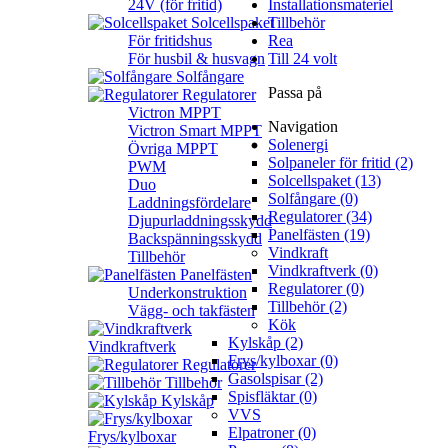
24V (för fritid)
Installationsmateriel
Solcellspaket
Tillbehör
För fritidshus
Rea
För husbil & husvagn
Till 24 volt
Solfångare
Passa på
Regulatorer
Victron MPPT
Navigation
Victron Smart MPPT
Solenergi
Övriga MPPT
Solpaneler för fritid (2)
PWM
Solcellspaket (13)
Duo
Solfångare (0)
Laddningsfördelare
Regulatorer (34)
Djupurladdningsskydd
Panelfästen (19)
Backspänningsskydd
Vindkraft
Tillbehör
Vindkraftverk (0)
Panelfästen
Regulatorer (0)
Underkonstruktion
Tillbehör (2)
Vägg- och takfästen
Kök
Kylskåp (2)
Vindkraftverk
Frys/kylboxar (0)
Regulatorer
Gasolspisar (2)
Tillbehör
Spisfläktar (0)
Kylskåp
VVS
Elpatroner (0)
Frys/kylboxar