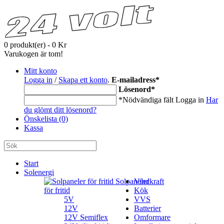
0 produkt(er) - 0 Kr
Varukogen är tom!
Mitt konto
Logga in
/
Skapa ett konto
.
E-mailadress
*
Lösenord
*
*Nödvändiga fält
Logga in
Har
du glömt ditt lösenord?
Önskelista (0)
Kassa
Start
Solenergi
Solpaneler
Vindkraft
för fritid
Kök
5V
VVS
12V
Batterier
12V Semiflex
Omformare