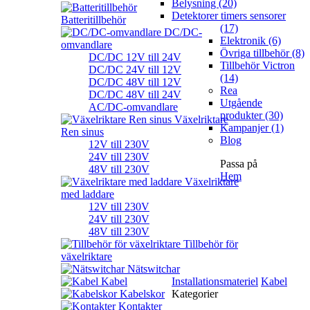
Belysning (20)
Detektorer timers sensorer
Batteritillbehör
(17)
DC/DC-
Elektronik (6)
omvandlare
Övriga tillbehör (8)
DC/DC 12V till 24V
Tillbehör Victron
DC/DC 24V till 12V
(14)
DC/DC 48V till 12V
Rea
DC/DC 48V till 24V
Utgående
AC/DC-omvandlare
produkter (30)
Växelriktare
Kampanjer (1)
Ren sinus
Blog
12V till 230V
24V till 230V
Passa på
48V till 230V
Hem
Växelriktare
med laddare
12V till 230V
24V till 230V
48V till 230V
Tillbehör för
växelriktare
Nätswitchar
Kabel
Installationsmateriel
Kabel
Kabelskor
Kategorier
Kontakter