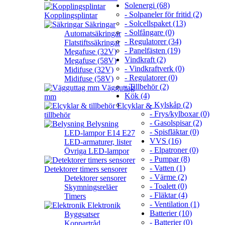
Solenergi (68)
- Solpaneler för fritid (2)
Kopplingsplintar
- Solcellspaket (13)
Säkringar
- Solfångare (0)
Automatsäkringar
- Regulatorer (34)
Flatstiftssäkringar
- Panelfästen (19)
Megafuse (32V)
Vindkraft (2)
Megafuse (58V)
- Vindkraftverk (0)
Midifuse (32V)
- Regulatorer (0)
Midifuse (58V)
- Tillbehör (2)
Vägguttag
Kök (4)
mm
- Kylskåp (2)
Elcyklar &
- Frys/kylboxar (0)
tillbehör
- Gasolspisar (2)
Belysning
- Spisfläktar (0)
LED-lampor E14 E27
VVS (16)
LED-armaturer, lister
- Elpatroner (0)
Övriga LED-lampor
- Pumpar (8)
- Vatten (1)
Detektorer timers sensorer
- Värme (2)
Detektorer sensorer
- Toalett (0)
Skymningsreläer
- Fläktar (4)
Timers
- Ventilation (1)
Elektronik
Batterier (10)
Byggsatser
- Batterier (0)
Koppartråd