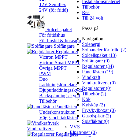
Installationsmateriel
12V Semiflex
Tillbehör
24V (för fritid)
Rea
Till 24 volt
Passa på
Solcellspaket
För fritidshus
Navigation
För husbil & husvagn
Solenergi
Solfångare
Solpaneler för fritid (2)
Regulatorer
Solcellspaket (13)
Victron MPPT
Solfångare (0)
Victron Smart MPPT
Regulatorer (34)
Övriga MPPT
Panelfästen (19)
PWM
Vindkraft
Duo
Vindkraftverk (0)
Laddningsfördelare
Regulatorer (0)
Djupurladdningsskydd
Tillbehör (2)
Backspänningsskydd
Kök
Tillbehör
Kylskåp (2)
Panelfästen
Frys/kylboxar (0)
Underkonstruktion
Gasolspisar (2)
Vägg- och takfästen
Spisfläktar (0)
VVS
Vindkraftverk
Elpatroner (0)
Regulatorer