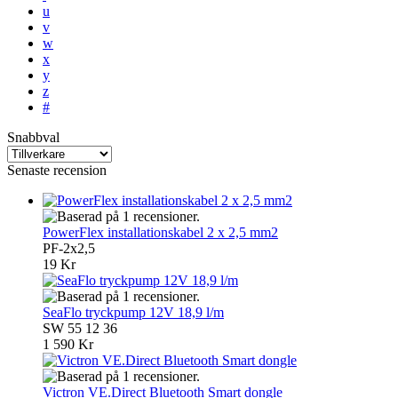
u
v
w
x
y
z
#
Snabbval
Senaste recension
PowerFlex installationskabel 2 x 2,5 mm2
PF-2x2,5
19 Kr
SeaFlo tryckpump 12V 18,9 l/m
SW 55 12 36
1 590 Kr
Victron VE.Direct Bluetooth Smart dongle