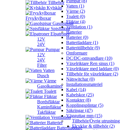
Pumpar (8)
Tillbehör
Vatten (1)
Kylskåp
Värme (2)
Toalett (0)
Frys/kylboxar
Fläktar (4)
Gasolspisar
Ventilation (1)
Spisfläktar
Batterier
Elpatroner
Batterier (0)
12V
Batteriladdare (1)
24V
Batteritillbehör (9)
Pumpar
Omformare
12V
DC/DC-omvandlare (10)
24V
Växelriktare Ren sinus (1)
Filter
Växelriktare med laddare (0)
Vatten
Tillbehör för växelriktare (2)
Dusch
Nätswitchar (0)
Värme
Installationsmateriel
Gasolkaminer
Kabel (14)
Toalett
Kabelskor (25)
Fläktar
Kontakter (8)
Bordsfläktar
Kopplingsplintar (5)
Kaminfläktar
Säkringar (47)
Takfläktar
Vägguttag mm (15)
Ventilation
Tillbehör/Övrig utrustning
Batterier
Elcyklar & tillbehör (2)
Batteriladdare