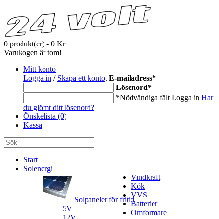
0 produkt(er) - 0 Kr
Varukogen är tom!
Mitt konto
Logga in
/
Skapa ett konto
.
E-mailadress
*
Lösenord
*
*Nödvändiga fält
Logga in
Har
du glömt ditt lösenord?
Önskelista (0)
Kassa
Start
Solenergi
Vindkraft
Kök
VVS
Solpaneler för fritid
Batterier
5V
Omformare
12V