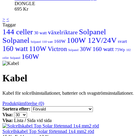
DONGLE
695 Kr
>
<
Taggar
144 celler
Solpanel
växelriktare
30 watt
Solpanel
100W 12V/24V
160W
svart
110 watt
Solpanel
160 watt
110W
Victron
160 watt
30W
75Wp
Solpanel
102
160W
celler
Solpanel
Kabel
Kabel för solcellsinstallationer, batterier och svagströmsinstallationer.
Produktjämförelse (0)
Sortera efter:
Visa:
Visa:
Lista
/
Sida vid sida
Solcellskabel Top Solar förtennad 1x4 mm2 röd