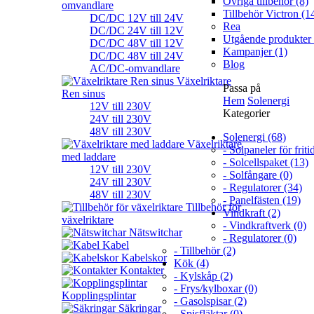
Övriga tillbehör (8)
omvandlare
Tillbehör Victron (1
DC/DC 12V till 24V
Rea
DC/DC 24V till 12V
Utgående produkter 
DC/DC 48V till 12V
Kampanjer (1)
DC/DC 48V till 24V
Blog
AC/DC-omvandlare
Växelriktare
Passa på
Ren sinus
Hem
Solenergi
12V till 230V
Kategorier
24V till 230V
48V till 230V
Solenergi (68)
Växelriktare
- Solpaneler för friti
med laddare
- Solcellspaket (13)
12V till 230V
- Solfångare (0)
24V till 230V
- Regulatorer (34)
48V till 230V
- Panelfästen (19)
Tillbehör för
Vindkraft (2)
växelriktare
- Vindkraftverk (0)
Nätswitchar
- Regulatorer (0)
Kabel
- Tillbehör (2)
Kabelskor
Kök (4)
Kontakter
- Kylskåp (2)
- Frys/kylboxar (0)
Kopplingsplintar
- Gasolspisar (2)
Säkringar
- Spisfläktar (0)