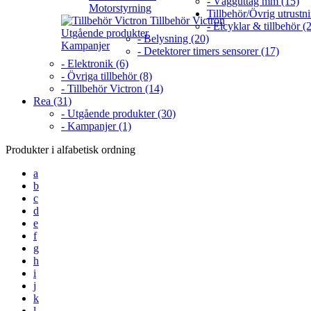
- Vägguttag mm (15)
Motorstyrning
Tillbehör/Övrig utrustn
Tillbehör Victron
- Elcyklar & tillbehör (2
Utgående produkter
- Belysning (20)
Kampanjer
- Detektorer timers sensorer (17)
- Elektronik (6)
- Övriga tillbehör (8)
- Tillbehör Victron (14)
Rea (31)
- Utgående produkter (30)
- Kampanjer (1)
Produkter i alfabetisk ordning
a
b
c
d
e
f
g
h
i
j
k
l