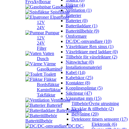
Frys/kylboxar
Fläktar (4)
Gasolspisar
Ventilation (1)
Spisfläktar
Batterier
Elpatroner
Batterier (0)
12V
Batteriladdare (1)
24V
Batteritillbehör (9)
Pumpar
Omformare
12V
DC/DC-omvandlare (10)
24V
Växelriktare Ren sinus (1)
Filter
Växelriktare med laddare (0)
Vatten
Tillbehör för växelriktare (2)
Dusch
Nätswitchar (0)
Värme
Installationsmateriel
Gasolkaminer
Kabel (14)
Toalett
Kabelskor (25)
Fläktar
Kontakter (8)
Bordsfläktar
Kopplingsplintar (5)
Kaminfläktar
Säkringar (47)
Takfläktar
Vägguttag mm (15)
Ventilation
Tillbehör/Övrig utrustning
Batterier
Elcyklar & tillbehör (2)
Batteriladdare
Belysning (20)
Detektorer timers sensorer (17)
Batteritillbehör
Elektronik (6)
DC/DC-