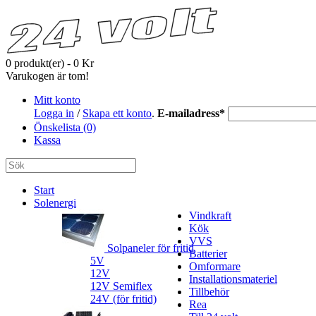
0 produkt(er) - 0 Kr
Varukogen är tom!
Mitt konto
Logga in
/
Skapa ett konto
.
E-mailadress
*
Önskelista (0)
Kassa
Start
Solenergi
Vindkraft
Kök
VVS
Solpaneler för fritid
Batterier
5V
Omformare
12V
Installationsmateriel
12V Semiflex
Tillbehör
24V (för fritid)
Rea