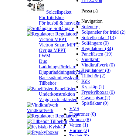
Till 24 volt
Passa på
Solcellspaket
För fritidshus
Navigation
För husbil & husvagn
Solenergi
Solfångare
Solpaneler för fritid (2)
Regulatorer
Solcellspaket (13)
Victron MPPT
Solfångare (0)
Victron Smart MPPT
Regulatorer (34)
Övriga MPPT
Panelfästen (19)
PWM
Vindkraft
Duo
Vindkraftverk (0)
Laddningsfördelare
Regulatorer (0)
Djupurladdningsskydd
Tillbehör (2)
Backspänningsskydd
Kök
Tillbehör
Kylskåp (2)
Panelfästen
Frys/kylboxar (0)
Underkonstruktion
Gasolspisar (2)
Vägg- och takfästen
Spisfläktar (0)
VVS
Vindkraftverk
Elpatroner (0)
Regulatorer
Pumpar (8)
Tillbehör
Vatten (1)
Kylskåp
Värme (2)
Toalett (0)