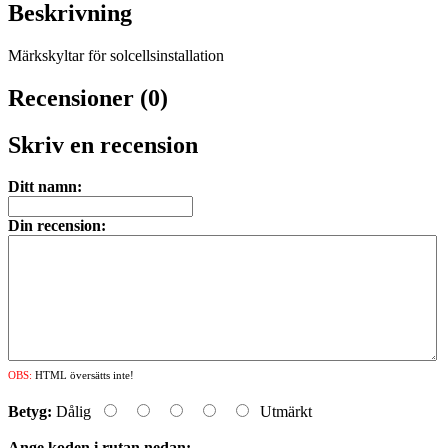
Beskrivning
Märkskyltar för solcellsinstallation
Recensioner (0)
Skriv en recension
Ditt namn:
Din recension:
OBS:
HTML översätts inte!
Betyg:
Dålig
Utmärkt
Ange koden i rutan nedan: