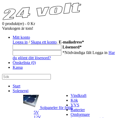
0 produkt(er) - 0 Kr
Varukogen är tom!
Mitt konto
Logga in
/
Skapa ett konto
.
E-mailadress
*
Lösenord
*
*Nödvändiga fält
Logga in
Har
du glömt ditt lösenord?
Önskelista (0)
Kassa
Start
Solenergi
Vindkraft
Kök
VVS
Solpaneler för fritid
Batterier
5V
Omformare
12V