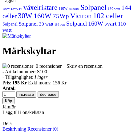
Taggar
Solpanel
växelriktare
144
110W
160 watt
100W 12V/24V
Solpanel
30W
102 celler
160W
Victron
celler
75Wp
160W
svart
Solpanel
Solpanel
110
30 watt
Solpanel
160 watt
watt
Märkskyltar
0 recensioner
Skriv en recension
- Artikelnummer:
S100
- Tillgänglighet:
I lager
Pris:
195 Kr
Exkl moms: 156 Kr
Antal:
increase
decrease
Jämför
Lägg till i önskelistan
Dela
Beskrivning
Recensioner (0)