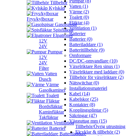
Pumpar (8)
Tillbehör
Vatten (1)
Kylskåp
Värme (2)
Toalett (0)
Frys/kylboxar
Fläktar (4)
Gasolspisar
Ventilation (1)
Spisfläktar
Batterier
Elpatroner
Batterier (0)
12V
Batteriladdare (1)
24V
Batteritillbehör (9)
Pumpar
Omformare
12V
DC/DC-omvandlare (10)
24V
Växelriktare Ren sinus (1)
Filter
Växelriktare med laddare (0)
Vatten
Tillbehör för växelriktare (2)
Dusch
Nätswitchar (0)
Värme
Installationsmateriel
Gasolkaminer
Kabel (14)
Toalett
Kabelskor (25)
Fläktar
Kontakter (8)
Bordsfläktar
Kopplingsplintar (5)
Kaminfläktar
Säkringar (47)
Takfläktar
Vägguttag mm (15)
Ventilation
Tillbehör/Övrig utrustning
Batterier
Elcyklar & tillbehör (2)
Batteriladdare