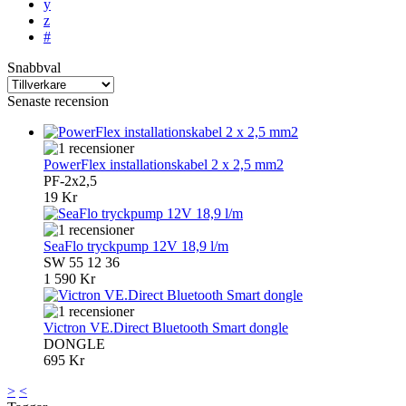
y
z
#
Snabbval
Senaste recension
PowerFlex installationskabel 2 x 2,5 mm2
PF-2x2,5
19 Kr
SeaFlo tryckpump 12V 18,9 l/m
SW 55 12 36
1 590 Kr
Victron VE.Direct Bluetooth Smart dongle
DONGLE
695 Kr
>
<