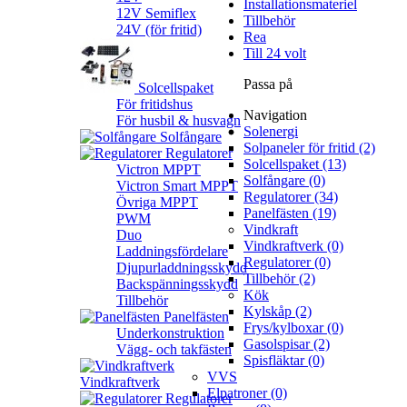
Installationsmateriel
12V Semiflex
Tillbehör
24V (för fritid)
Rea
Till 24 volt
Passa på
Solcellspaket
För fritidshus
Navigation
För husbil & husvagn
Solenergi
Solfångare
Solpaneler för fritid (2)
Regulatorer
Solcellspaket (13)
Victron MPPT
Solfångare (0)
Victron Smart MPPT
Regulatorer (34)
Övriga MPPT
Panelfästen (19)
PWM
Vindkraft
Duo
Vindkraftverk (0)
Laddningsfördelare
Regulatorer (0)
Djupurladdningsskydd
Tillbehör (2)
Backspänningsskydd
Kök
Tillbehör
Kylskåp (2)
Panelfästen
Frys/kylboxar (0)
Underkonstruktion
Gasolspisar (2)
Vägg- och takfästen
Spisfläktar (0)
VVS
Vindkraftverk
Elpatroner (0)
Regulatorer