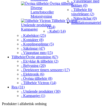
- Växelriktare med
Övriga tillbehör
laddare (0)
Diverse
- Tillbehör för
Larm/fotoceller
växelriktare (2)
Motorstyrning
- Nätswitchar (0)
Tillbehör Victron
Installationsmateriel
Utgående produkter
(114)
Kampanjer
- Kabel (14)
- Kabelskor (25)
- Kontakter (8)
- Kopplingsplintar (5)
- Säkringar (47)
- Vägguttag mm (15)
Tillbehör/Övrig utrustning (67)
- Elcyklar & tillbehör (2)
- Belysning (20)
- Detektorer timers sensorer (17)
- Elektronik (6)
- Övriga tillbehör (8)
- Tillbehör Victron (14)
Rea (31)
- Utgående produkter (30)
- Kampanjer (1)
Produkter i alfabetisk ordning