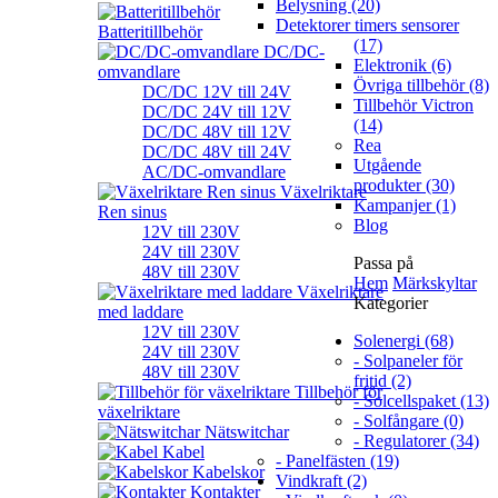
Belysning (20)
Detektorer timers sensorer
Batteritillbehör
(17)
DC/DC-
Elektronik (6)
omvandlare
Övriga tillbehör (8)
DC/DC 12V till 24V
Tillbehör Victron
DC/DC 24V till 12V
(14)
DC/DC 48V till 12V
Rea
DC/DC 48V till 24V
Utgående
AC/DC-omvandlare
produkter (30)
Växelriktare
Kampanjer (1)
Ren sinus
Blog
12V till 230V
24V till 230V
Passa på
48V till 230V
Hem
Märkskyltar
Växelriktare
Kategorier
med laddare
12V till 230V
Solenergi (68)
24V till 230V
- Solpaneler för
48V till 230V
fritid (2)
Tillbehör för
- Solcellspaket (13)
växelriktare
- Solfångare (0)
Nätswitchar
- Regulatorer (34)
Kabel
- Panelfästen (19)
Kabelskor
Vindkraft (2)
Kontakter