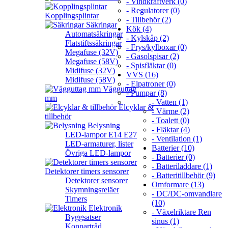
- Vindkraftverk (0)
- Regulatorer (0)
Kopplingsplintar
- Tillbehör (2)
Säkringar
Kök (4)
Automatsäkringar
- Kylskåp (2)
Flatstiftssäkringar
- Frys/kylboxar (0)
Megafuse (32V)
- Gasolspisar (2)
Megafuse (58V)
- Spisfläktar (0)
Midifuse (32V)
VVS (16)
Midifuse (58V)
- Elpatroner (0)
Vägguttag
- Pumpar (8)
mm
- Vatten (1)
Elcyklar &
- Värme (2)
tillbehör
- Toalett (0)
Belysning
- Fläktar (4)
LED-lampor E14 E27
- Ventilation (1)
LED-armaturer, lister
Batterier (10)
Övriga LED-lampor
- Batterier (0)
- Batteriladdare (1)
Detektorer timers sensorer
- Batteritillbehör (9)
Detektorer sensorer
Omformare (13)
Skymningsreläer
- DC/DC-omvandlare
Timers
(10)
Elektronik
- Växelriktare Ren
Byggsatser
sinus (1)
Koppartråd