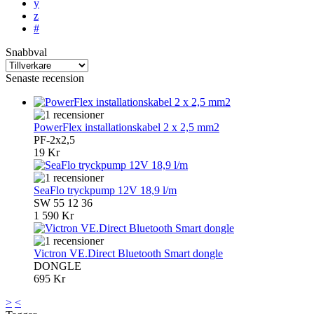
y
z
#
Snabbval
Senaste recension
PowerFlex installationskabel 2 x 2,5 mm2
PF-2x2,5
19 Kr
SeaFlo tryckpump 12V 18,9 l/m
SW 55 12 36
1 590 Kr
Victron VE.Direct Bluetooth Smart dongle
DONGLE
695 Kr
>
<