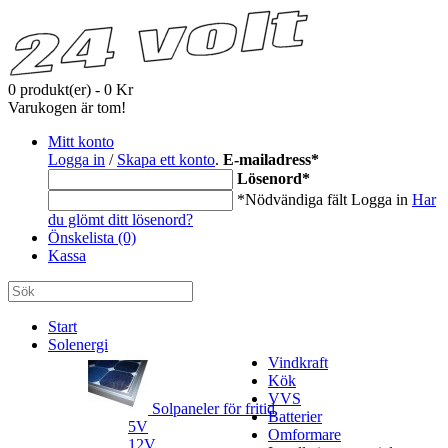
0 produkt(er) - 0 Kr
Varukogen är tom!
Mitt konto
Logga in
/
Skapa ett konto
.
E-mailadress
*
Lösenord
*
*Nödvändiga fält
Logga in
Har
du glömt ditt lösenord?
Önskelista (0)
Kassa
Start
Solenergi
Vindkraft
Kök
VVS
Solpaneler för fritid
Batterier
5V
Omformare
12V