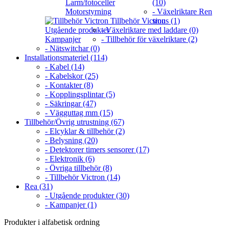
Larm/fotoceller
(10)
Motorstyrning
- Växelriktare Ren
Tillbehör Victron
sinus (1)
Utgående produkter
- Växelriktare med laddare (0)
Kampanjer
- Tillbehör för växelriktare (2)
- Nätswitchar (0)
Installationsmateriel (114)
- Kabel (14)
- Kabelskor (25)
- Kontakter (8)
- Kopplingsplintar (5)
- Säkringar (47)
- Vägguttag mm (15)
Tillbehör/Övrig utrustning (67)
- Elcyklar & tillbehör (2)
- Belysning (20)
- Detektorer timers sensorer (17)
- Elektronik (6)
- Övriga tillbehör (8)
- Tillbehör Victron (14)
Rea (31)
- Utgående produkter (30)
- Kampanjer (1)
Produkter i alfabetisk ordning