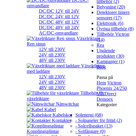
DC/DC-
tillbehör (2)
omvandlare
Belysning (20)
DC/DC 12V till 24V
Detektorer timers
DC/DC 24V till 12V
sensorer (17)
DC/DC 48V till 12V
Elektronik (6)
DC/DC 48V till 24V
Övriga tillbehör (8)
AC/DC-omvandlare
Tillbehör Victron
Växelriktare
(14)
Ren sinus
Rea
12V till 230V
Utgående
24V till 230V
produkter (30)
48V till 230V
Kampanjer (1)
Växelriktare
Blog
med laddare
12V till 230V
Passa på
24V till 230V
Hem
Victron
48V till 230V
Phoenix 24/250
Tillbehör för
VE.Direct
växelriktare
Demoex
Nätswitchar
Kategorier
Kabel
Kabelskor
Solenergi (68)
Kontakter
- Solpaneler för fritid (2)
- Solcellspaket (13)
Kopplingsplintar
- Solfångare (0)