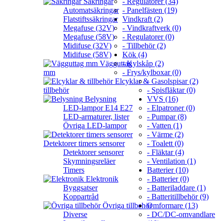
Säkringar
- Regulatorer (34)
Automatsäkringar
- Panelfästen (19)
Flatstiftssäkringar
Vindkraft (2)
Megafuse (32V)
- Vindkraftverk (0)
Megafuse (58V)
- Regulatorer (0)
Midifuse (32V)
- Tillbehör (2)
Midifuse (58V)
Kök (4)
Vägguttag
- Kylskåp (2)
mm
- Frys/kylboxar (0)
Elcyklar &
- Gasolspisar (2)
tillbehör
- Spisfläktar (0)
Belysning
VVS (16)
LED-lampor E14 E27
- Elpatroner (0)
LED-armaturer, lister
- Pumpar (8)
Övriga LED-lampor
- Vatten (1)
- Värme (2)
Detektorer timers sensorer
- Toalett (0)
Detektorer sensorer
- Fläktar (4)
Skymningsreläer
- Ventilation (1)
Timers
Batterier (10)
Elektronik
- Batterier (0)
Byggsatser
- Batteriladdare (1)
Koppartråd
- Batteritillbehör (9)
Övriga tillbehör
Omformare (13)
Diverse
- DC/DC-omvandlare