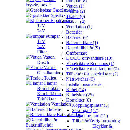
Pumpar (8)
Frys/kylboxar
Vatten (1)
Gasolspisar
Värme (2)
Spisfläktar
Toalett (0)
Elpatroner
Fläktar (4)
12V
Ventilation (1)
24V
Batterier
Pumpar
Batterier (0)
12V
Batteriladdare (1)
24V
Batteritillbehör (9)
Filter
Omformare
Vatten
DC/DC-omvandlare (10)
Dusch
Växelriktare Ren sinus (1)
Värme
Växelriktare med laddare (0)
Gasolkaminer
Tillbehör för växelriktare (2)
Toalett
Nätswitchar (0)
Fläktar
Installationsmateriel
Bordsfläktar
Kabel (14)
Kaminfläktar
Kabelskor (25)
Takfläktar
Kontakter (8)
Ventilation
Kopplingsplintar (5)
Batterier
Säkringar (47)
Batteriladdare
Vägguttag mm (15)
Tillbehör/Övrig utrustning
Batteritillbehör
Elcyklar &