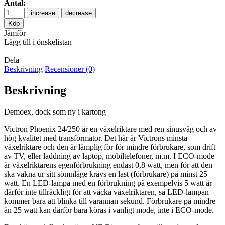
Antal:
increase
decrease
Jämför
Lägg till i önskelistan
Dela
Beskrivning
Recensioner (0)
Beskrivning
Demoex, dock som ny i kartong
Victron Phoenix 24/250 är en växelriktare med ren sinusvåg och av
hög kvalitet med transformator. Det här är Victrons minsta
växelriktare och den är lämplig för för mindre förbrukare, som drift
av TV, eller laddning av laptop, mobiltelefoner, m.m. I ECO-mode
är växelriktarens egenförbrukning endast 0,8 watt, men för att den
ska vakna ur sitt sömnläge krävs en last (förbrukare) på minst 25
watt. En LED-lampa med en förbrukning på exempelvis 5 watt är
därför inte tillräckligt för att väcka växelriktaren, så LED-lampan
kommer bara att blinka till varannan sekund. Förbrukare på mindre
än 25 watt kan därför bara köras i vanligt mode, inte i ECO-mode.