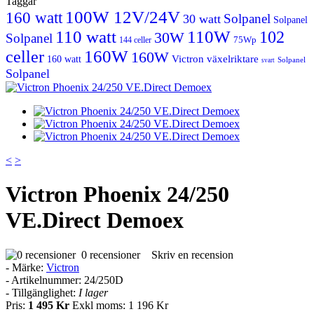
Taggar
100W 12V/24V
160 watt
Solpanel
30 watt
Solpanel
110 watt
110W
102
30W
Solpanel
75Wp
144 celler
160W
celler
160W
Victron
växelriktare
160 watt
Solpanel
svart
Solpanel
<
>
Victron Phoenix 24/250
VE.Direct Demoex
0 recensioner
Skriv en recension
- Märke:
Victron
- Artikelnummer:
24/250D
- Tillgänglighet:
I lager
Pris:
1 495 Kr
Exkl moms: 1 196 Kr