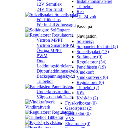
Installationsmateriel
12V Semiflex
Tillbehör
24V (för fritid)
Rea
Solcellspaket
Till 24 volt
För fritidshus
För husbil & husvagn
Passa på
Solfångare
Regulatorer
Navigation
Victron MPPT
Solenergi
Victron Smart MPPT
Solpaneler för fritid (2)
Övriga MPPT
Solcellspaket (13)
PWM
Solfångare (0)
Duo
Regulatorer (34)
Laddningsfördelare
Panelfästen (19)
Djupurladdningsskydd
Vindkraft
Backspänningsskydd
Vindkraftverk (0)
Tillbehör
Regulatorer (0)
Panelfästen
Tillbehör (2)
Underkonstruktion
Kök
Vägg- och takfästen
Kylskåp (2)
Frys/kylboxar (0)
Vindkraftverk
Gasolspisar (2)
Regulatorer
Spisfläktar (0)
Tillbehör
VVS
Kylskåp
Elpatroner (0)