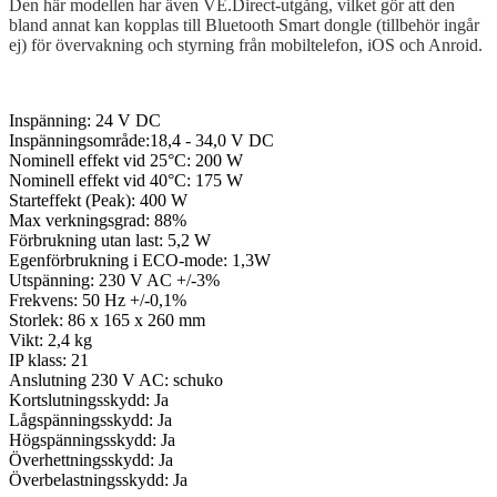
Den här modellen har även VE.Direct-utgång, vilket gör att den
bland annat kan kopplas till Bluetooth Smart dongle (tillbehör ingår
ej) för övervakning och styrning från mobiltelefon, iOS och Anroid.
Inspänning: 24 V DC
Inspänningsområde:18,4 - 34,0 V DC
Nominell effekt vid 25°C: 200 W
Nominell effekt vid 40°C: 175 W
Starteffekt (Peak): 400 W
Max verkningsgrad: 88%
Förbrukning utan last: 5,2 W
Egenförbrukning i ECO-mode: 1,3W
Utspänning: 230 V AC +/-3%
Frekvens: 50 Hz +/-0,1%
Storlek: 86 x 165 x 260 mm
Vikt: 2,4 kg
IP klass: 21
Anslutning 230 V AC: schuko
Kortslutningsskydd: Ja
Lågspänningsskydd: Ja
Högspänningsskydd: Ja
Överhettningsskydd: Ja
Överbelastningsskydd: Ja