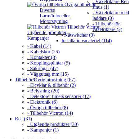
- Växelriktare Ren
Övriga tillbehör
sinus (1)
Diverse
- Växelriktare med
Larm/fotoceller
laddare (0)
Motorstyrning
- Tillbehör för
Tillbehör Victron
växelriktare (2)
Utgående produkter
- Nätswitchar (0)
Kampanjer
Installationsmateriel (114)
- Kabel (14)
- Kabelskor (25)
- Kontakter (8)
- Kopplingsplintar (5)
- Säkringar (47)
- Vägguttag mm (15)
Tillbehör/Övrig utrustning (67)
- Elcyklar & tillbehör (2)
- Belysning (20)
- Detektorer timers sensorer (17)
- Elektronik (6)
- Övriga tillbehör (8)
- Tillbehör Victron (14)
Rea (31)
- Utgående produkter (30)
- Kampanjer (1)