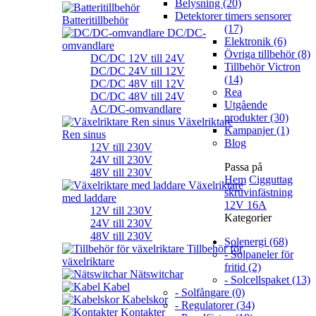
Belysning (20)
Detektorer timers sensorer
Batteritillbehör
(17)
DC/DC-
Elektronik (6)
omvandlare
Övriga tillbehör (8)
DC/DC 12V till 24V
Tillbehör Victron
DC/DC 24V till 12V
(14)
DC/DC 48V till 12V
Rea
DC/DC 48V till 24V
Utgående
AC/DC-omvandlare
produkter (30)
Växelriktare
Kampanjer (1)
Ren sinus
Blog
12V till 230V
24V till 230V
Passa på
48V till 230V
Hem
Cigguttag
Växelriktare
skruvinfästning
med laddare
12V 16A
12V till 230V
Kategorier
24V till 230V
48V till 230V
Solenergi (68)
Tillbehör för
- Solpaneler för
växelriktare
fritid (2)
Nätswitchar
- Solcellspaket (13)
Kabel
- Solfångare (0)
Kabelskor
- Regulatorer (34)
Kontakter