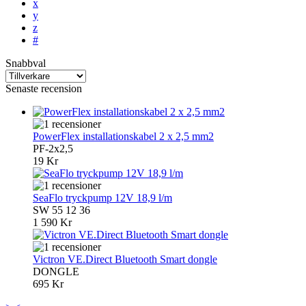
x
y
z
#
Snabbval
Senaste recension
PowerFlex installationskabel 2 x 2,5 mm2
PF-2x2,5
19 Kr
SeaFlo tryckpump 12V 18,9 l/m
SW 55 12 36
1 590 Kr
Victron VE.Direct Bluetooth Smart dongle
DONGLE
695 Kr