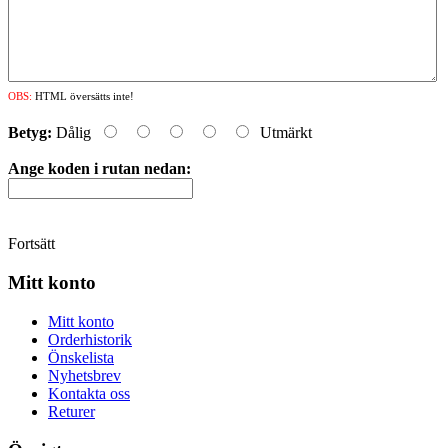
OBS:
HTML översätts inte!
Betyg:
Dålig
Utmärkt
Ange koden i rutan nedan:
Fortsätt
Mitt konto
Mitt konto
Orderhistorik
Önskelista
Nyhetsbrev
Kontakta oss
Returer