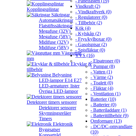
- Panelfästen (19)
Vindkraft (2)
Kopplingsplintar
- Vindkraftverk (0)
Säkringar
- Regulatorer (0)
Automatsäkringar
- Tillbehör (2)
Flatstiftssäkringar
Kök (4)
Megafuse (32V)
- Kylskåp (2)
Megafuse (58V)
- Frys/kylboxar (0)
Midifuse (32V)
- Gasolspisar (2)
Midifuse (58V)
- Spisfläktar (0)
Vägguttag
VVS (16)
mm
- Elpatroner (0)
Elcyklar &
- Pumpar (8)
tillbehör
- Vatten (1)
Belysning
- Värme (2)
LED-lampor E14 E27
- Toalett (0)
LED-armaturer, lister
- Fläktar (4)
Övriga LED-lampor
- Ventilation (1)
Batterier (10)
Detektorer timers sensorer
- Batterier (0)
Detektorer sensorer
- Batteriladdare (1)
Skymningsreläer
- Batteritillbehör (9)
Timers
Omformare (13)
Elektronik
- DC/DC-omvandlare
Byggsatser
(10)
Koppartråd