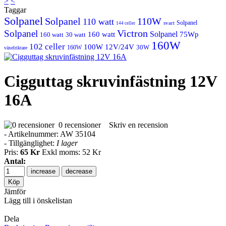
>
<
Taggar
Solpanel
Solpanel
110W
110 watt
Solpanel
svart
144 celler
Victron
Solpanel
Solpanel
160 watt
75Wp
160 watt
30 watt
160W
102 celler
100W 12V/24V
30W
160W
växelriktare
Cigguttag skruvinfästning 12V
16A
0 recensioner
Skriv en recension
- Artikelnummer:
AW 35104
- Tillgänglighet:
I lager
Pris:
65 Kr
Exkl moms: 52 Kr
Antal:
increase
decrease
Jämför
Lägg till i önskelistan
Dela