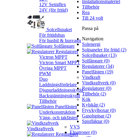
Installationsmateriel
12V Semiflex
Tillbehör
24V (för fritid)
Rea
Till 24 volt
Passa på
Solcellspaket
För fritidshus
Navigation
För husbil & husvagn
Solenergi
Solfångare
Solpaneler för fritid (2)
Regulatorer
Solcellspaket (13)
Victron MPPT
Solfångare (0)
Victron Smart MPPT
Regulatorer (34)
Övriga MPPT
Panelfästen (19)
PWM
Vindkraft
Duo
Vindkraftverk (0)
Laddningsfördelare
Regulatorer (0)
Djupurladdningsskydd
Tillbehör (2)
Backspänningsskydd
Kök
Tillbehör
Kylskåp (2)
Panelfästen
Frys/kylboxar (0)
Underkonstruktion
Gasolspisar (2)
Vägg- och takfästen
Spisfläktar (0)
VVS
Vindkraftverk
Elpatroner (0)
Regulatorer