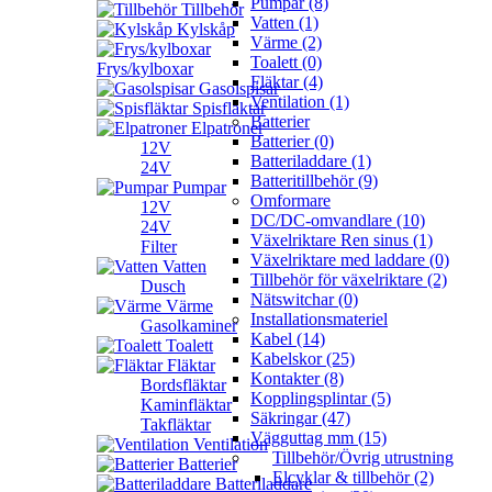
Pumpar (8)
Tillbehör
Vatten (1)
Kylskåp
Värme (2)
Toalett (0)
Frys/kylboxar
Fläktar (4)
Gasolspisar
Ventilation (1)
Spisfläktar
Batterier
Elpatroner
Batterier (0)
12V
Batteriladdare (1)
24V
Batteritillbehör (9)
Pumpar
Omformare
12V
DC/DC-omvandlare (10)
24V
Växelriktare Ren sinus (1)
Filter
Växelriktare med laddare (0)
Vatten
Tillbehör för växelriktare (2)
Dusch
Nätswitchar (0)
Värme
Installationsmateriel
Gasolkaminer
Kabel (14)
Toalett
Kabelskor (25)
Fläktar
Kontakter (8)
Bordsfläktar
Kopplingsplintar (5)
Kaminfläktar
Säkringar (47)
Takfläktar
Vägguttag mm (15)
Ventilation
Tillbehör/Övrig utrustning
Batterier
Elcyklar & tillbehör (2)
Batteriladdare