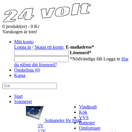
0 produkt(er) - 0 Kr
Varukogen är tom!
Mitt konto
Logga in
/
Skapa ett konto
.
E-mailadress
*
Lösenord
*
*Nödvändiga fält
Logga in
Har
du glömt ditt lösenord?
Önskelista (0)
Kassa
Start
Solenergi
Vindkraft
Kök
VVS
Solpaneler för fritid
Batterier
5V
Omformare
12V