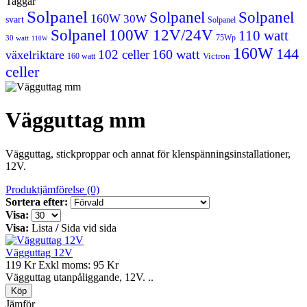
Taggar
Solpanel
Solpanel
Solpanel
160W
30W
svart
Solpanel
Solpanel
100W 12V/24V
110 watt
75Wp
30 watt
110W
160W
144
160 watt
102 celler
växelriktare
Victron
160 watt
celler
Vägguttag mm
Vägguttag, stickproppar och annat för klenspänningsinstallationer,
12V.
Produktjämförelse (0)
Sortera efter:
Visa:
Visa:
Lista
/
Sida vid sida
Vägguttag 12V
119 Kr
Exkl moms: 95 Kr
Vägguttag utanpåliggande, 12V. ..
Jämför