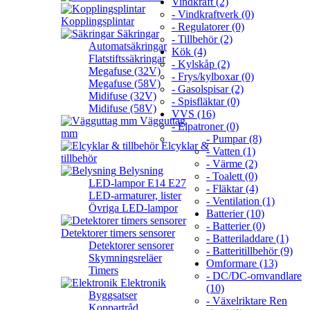
Vindkraft (2)
- Vindkraftverk (0)
Kopplingsplintar
- Regulatorer (0)
Säkringar
- Tillbehör (2)
Automatsäkringar
Kök (4)
Flatstiftssäkringar
- Kylskåp (2)
Megafuse (32V)
- Frys/kylboxar (0)
Megafuse (58V)
- Gasolspisar (2)
Midifuse (32V)
- Spisfläktar (0)
Midifuse (58V)
VVS (16)
Vägguttag
- Elpatroner (0)
mm
- Pumpar (8)
Elcyklar &
- Vatten (1)
tillbehör
- Värme (2)
Belysning
- Toalett (0)
LED-lampor E14 E27
- Fläktar (4)
LED-armaturer, lister
- Ventilation (1)
Övriga LED-lampor
Batterier (10)
- Batterier (0)
Detektorer timers sensorer
- Batteriladdare (1)
Detektorer sensorer
- Batteritillbehör (9)
Skymningsreläer
Omformare (13)
Timers
- DC/DC-omvandlare
Elektronik
(10)
Byggsatser
- Växelriktare Ren
Koppartråd