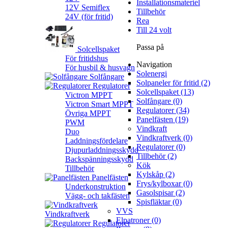
Installationsmateriel
12V Semiflex
Tillbehör
24V (för fritid)
Rea
Till 24 volt
Passa på
Solcellspaket
För fritidshus
Navigation
För husbil & husvagn
Solenergi
Solfångare
Solpaneler för fritid (2)
Regulatorer
Solcellspaket (13)
Victron MPPT
Solfångare (0)
Victron Smart MPPT
Regulatorer (34)
Övriga MPPT
Panelfästen (19)
PWM
Vindkraft
Duo
Vindkraftverk (0)
Laddningsfördelare
Regulatorer (0)
Djupurladdningsskydd
Tillbehör (2)
Backspänningsskydd
Kök
Tillbehör
Kylskåp (2)
Panelfästen
Frys/kylboxar (0)
Underkonstruktion
Gasolspisar (2)
Vägg- och takfästen
Spisfläktar (0)
VVS
Vindkraftverk
Elpatroner (0)
Regulatorer