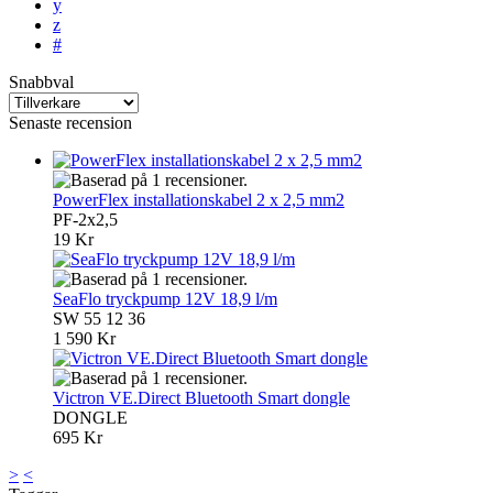
y
z
#
Snabbval
Senaste recension
PowerFlex installationskabel 2 x 2,5 mm2
PF-2x2,5
19 Kr
SeaFlo tryckpump 12V 18,9 l/m
SW 55 12 36
1 590 Kr
Victron VE.Direct Bluetooth Smart dongle
DONGLE
695 Kr
>
<