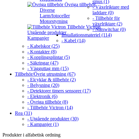
sinus (1)
Övriga tillbehör
- Växelriktare med
Diverse
laddare (0)
Larm/fotoceller
- Tillbehör för
Motorstyrning
växelriktare (2)
Tillbehör Victron
- Nätswitchar (0)
Utgående produkter
Installationsmateriel (114)
Kampanjer
- Kabel (14)
- Kabelskor (25)
- Kontakter (8)
- Kopplingsplintar (5)
- Säkringar (47)
- Vägguttag mm (15)
Tillbehör/Övrig utrustning (67)
- Elcyklar & tillbehör (2)
- Belysning (20)
- Detektorer timers sensorer (17)
- Elektronik (6)
- Övriga tillbehör (8)
- Tillbehör Victron (14)
Rea (31)
- Utgående produkter (30)
- Kampanjer (1)
Produkter i alfabetisk ordning