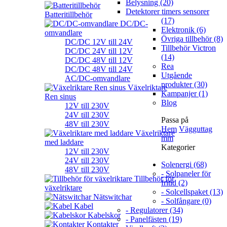
Belysning (20)
Detektorer timers sensorer
Batteritillbehör
(17)
DC/DC-
Elektronik (6)
omvandlare
Övriga tillbehör (8)
DC/DC 12V till 24V
Tillbehör Victron
DC/DC 24V till 12V
(14)
DC/DC 48V till 12V
Rea
DC/DC 48V till 24V
Utgående
AC/DC-omvandlare
produkter (30)
Växelriktare
Kampanjer (1)
Ren sinus
Blog
12V till 230V
24V till 230V
Passa på
48V till 230V
Hem
Vägguttag
Växelriktare
mm
med laddare
Kategorier
12V till 230V
24V till 230V
Solenergi (68)
48V till 230V
- Solpaneler för
Tillbehör för
fritid (2)
växelriktare
- Solcellspaket (13)
Nätswitchar
- Solfångare (0)
Kabel
- Regulatorer (34)
Kabelskor
- Panelfästen (19)
Kontakter