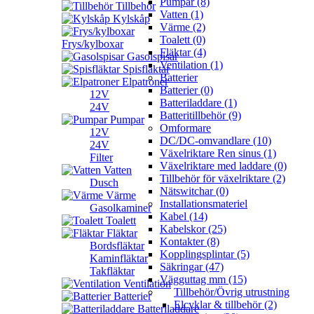
Pumpar (8)
Tillbehör
Vatten (1)
Kylskåp
Värme (2)
Toalett (0)
Frys/kylboxar
Fläktar (4)
Gasolspisar
Ventilation (1)
Spisfläktar
Batterier
Elpatroner
Batterier (0)
12V
Batteriladdare (1)
24V
Batteritillbehör (9)
Pumpar
Omformare
12V
DC/DC-omvandlare (10)
24V
Växelriktare Ren sinus (1)
Filter
Växelriktare med laddare (0)
Vatten
Tillbehör för växelriktare (2)
Dusch
Nätswitchar (0)
Värme
Installationsmateriel
Gasolkaminer
Kabel (14)
Toalett
Kabelskor (25)
Fläktar
Kontakter (8)
Bordsfläktar
Kopplingsplintar (5)
Kaminfläktar
Säkringar (47)
Takfläktar
Vägguttag mm (15)
Ventilation
Tillbehör/Övrig utrustning
Batterier
Elcyklar & tillbehör (2)
Batteriladdare