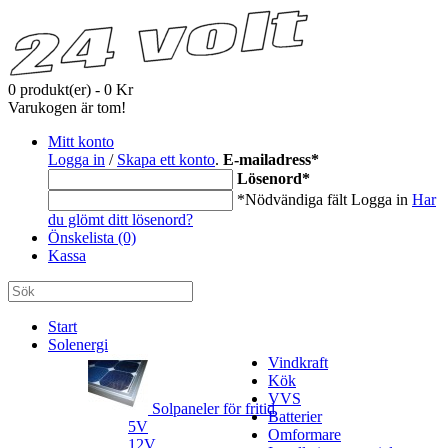
0 produkt(er) - 0 Kr
Varukogen är tom!
Mitt konto
Logga in
/
Skapa ett konto
.
E-mailadress
*
Lösenord
*
*Nödvändiga fält
Logga in
Har
du glömt ditt lösenord?
Önskelista (0)
Kassa
Start
Solenergi
Vindkraft
Kök
VVS
Solpaneler för fritid
Batterier
5V
Omformare
12V