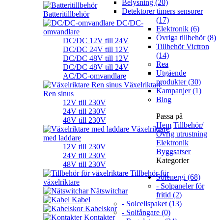
Belysning (20)
Detektorer timers sensorer
Batteritillbehör
(17)
DC/DC-
Elektronik (6)
omvandlare
Övriga tillbehör (8)
DC/DC 12V till 24V
Tillbehör Victron
DC/DC 24V till 12V
(14)
DC/DC 48V till 12V
Rea
DC/DC 48V till 24V
Utgående
AC/DC-omvandlare
produkter (30)
Växelriktare
Kampanjer (1)
Ren sinus
Blog
12V till 230V
24V till 230V
Passa på
48V till 230V
Hem
Tillbehör/
Växelriktare
Övrig utrustning
med laddare
Elektronik
12V till 230V
Byggsatser
24V till 230V
Kategorier
48V till 230V
Tillbehör för
Solenergi (68)
växelriktare
- Solpaneler för
Nätswitchar
fritid (2)
Kabel
- Solcellspaket (13)
Kabelskor
- Solfångare (0)
Kontakter