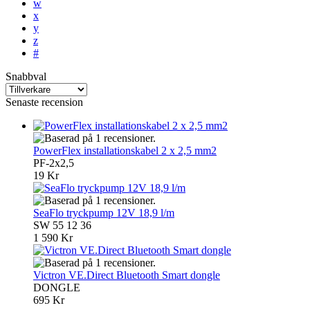
w
x
y
z
#
Snabbval
Senaste recension
PowerFlex installationskabel 2 x 2,5 mm2
PF-2x2,5
19 Kr
SeaFlo tryckpump 12V 18,9 l/m
SW 55 12 36
1 590 Kr
Victron VE.Direct Bluetooth Smart dongle
DONGLE
695 Kr