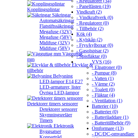
- Regulatorer (34)
- Panelfästen (19)
Kopplingsplintar
Vindkraft (2)
Säkringar
- Vindkraftverk (0)
Automatsäkringar
- Regulatorer (0)
Flatstiftssäkringar
- Tillbehör (2)
Megafuse (32V)
Kök (4)
Megafuse (58V)
- Kylskåp (2)
Midifuse (32V)
- Frys/kylboxar (0)
Midifuse (58V)
- Gasolspisar (2)
Vägguttag
- Spisfläktar (0)
mm
VVS (16)
Elcyklar &
- Elpatroner (0)
tillbehör
- Pumpar (8)
Belysning
- Vatten (1)
LED-lampor E14 E27
- Värme (2)
LED-armaturer, lister
- Toalett (0)
Övriga LED-lampor
- Fläktar (4)
- Ventilation (1)
Detektorer timers sensorer
Batterier (10)
Detektorer sensorer
- Batterier (0)
Skymningsreläer
- Batteriladdare (1)
Timers
- Batteritillbehör (9)
Elektronik
Omformare (13)
Byggsatser
- DC/DC-omvandlare
Koppartråd