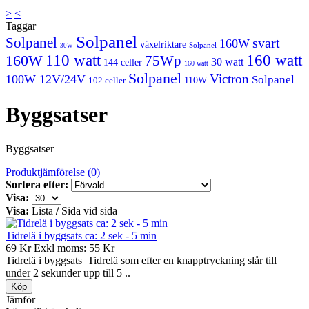
>
<
Taggar
Solpanel
Solpanel
svart
160W
växelriktare
Solpanel
30W
160W
110 watt
160 watt
75Wp
30 watt
144 celler
160 watt
Solpanel
Victron
100W 12V/24V
Solpanel
102 celler
110W
Byggsatser
Byggsatser
Produktjämförelse (0)
Sortera efter:
Visa:
Visa:
Lista
/
Sida vid sida
Tidrelä i byggsats ca: 2 sek - 5 min
69 Kr
Exkl moms: 55 Kr
Tidrelä i byggsats Tidrelä som efter en knapptryckning slår till
under 2 sekunder upp till 5 ..
Jämför