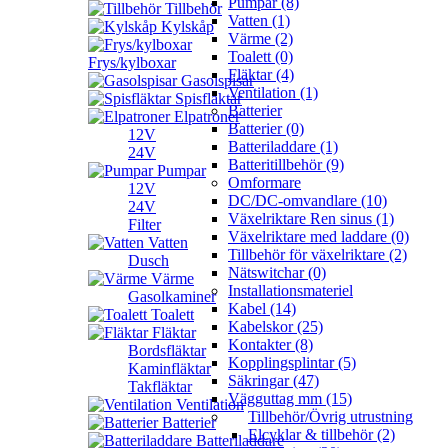
Pumpar (8)
Tillbehör
Vatten (1)
Kylskåp
Värme (2)
Toalett (0)
Frys/kylboxar
Fläktar (4)
Gasolspisar
Ventilation (1)
Spisfläktar
Batterier
Elpatroner
Batterier (0)
12V
Batteriladdare (1)
24V
Batteritillbehör (9)
Pumpar
Omformare
12V
DC/DC-omvandlare (10)
24V
Växelriktare Ren sinus (1)
Filter
Växelriktare med laddare (0)
Vatten
Tillbehör för växelriktare (2)
Dusch
Nätswitchar (0)
Värme
Installationsmateriel
Gasolkaminer
Kabel (14)
Toalett
Kabelskor (25)
Fläktar
Kontakter (8)
Bordsfläktar
Kopplingsplintar (5)
Kaminfläktar
Säkringar (47)
Takfläktar
Vägguttag mm (15)
Ventilation
Tillbehör/Övrig utrustning
Batterier
Elcyklar & tillbehör (2)
Batteriladdare