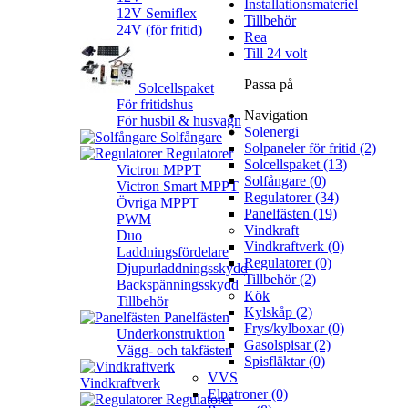
Installationsmateriel
12V Semiflex
Tillbehör
24V (för fritid)
Rea
Till 24 volt
Passa på
Solcellspaket
För fritidshus
Navigation
För husbil & husvagn
Solenergi
Solfångare
Solpaneler för fritid (2)
Regulatorer
Solcellspaket (13)
Victron MPPT
Solfångare (0)
Victron Smart MPPT
Regulatorer (34)
Övriga MPPT
Panelfästen (19)
PWM
Vindkraft
Duo
Vindkraftverk (0)
Laddningsfördelare
Regulatorer (0)
Djupurladdningsskydd
Tillbehör (2)
Backspänningsskydd
Kök
Tillbehör
Kylskåp (2)
Panelfästen
Frys/kylboxar (0)
Underkonstruktion
Gasolspisar (2)
Vägg- och takfästen
Spisfläktar (0)
VVS
Vindkraftverk
Elpatroner (0)
Regulatorer