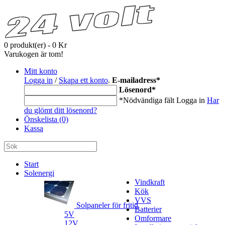
0 produkt(er) - 0 Kr
Varukogen är tom!
Mitt konto
Logga in
/
Skapa ett konto
.
E-mailadress
*
Lösenord
*
*Nödvändiga fält
Logga in
Har
du glömt ditt lösenord?
Önskelista (0)
Kassa
Start
Solenergi
Vindkraft
Kök
VVS
Solpaneler för fritid
Batterier
5V
Omformare
12V