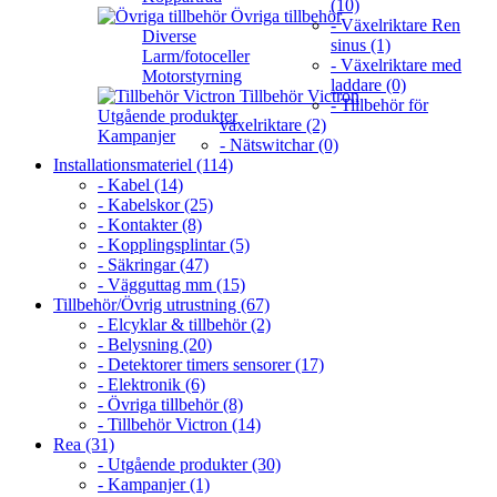
(10)
Övriga tillbehör
- Växelriktare Ren
Diverse
sinus (1)
Larm/fotoceller
- Växelriktare med
Motorstyrning
laddare (0)
Tillbehör Victron
- Tillbehör för
Utgående produkter
växelriktare (2)
Kampanjer
- Nätswitchar (0)
Installationsmateriel (114)
- Kabel (14)
- Kabelskor (25)
- Kontakter (8)
- Kopplingsplintar (5)
- Säkringar (47)
- Vägguttag mm (15)
Tillbehör/Övrig utrustning (67)
- Elcyklar & tillbehör (2)
- Belysning (20)
- Detektorer timers sensorer (17)
- Elektronik (6)
- Övriga tillbehör (8)
- Tillbehör Victron (14)
Rea (31)
- Utgående produkter (30)
- Kampanjer (1)