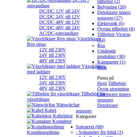
DC/DC-
tillbehör (2)
omvandlare
Belysning (20)
DC/DC 12V till 24V
Detektorer timers
DC/DC 24V till 12V
sensorer (17)
DC/DC 48V till 12V
Elektronik (6)
DC/DC 48V till 24V
Övriga tillbehör (8)
AC/DC-omvandlare
Tillbehör Victron
Växelriktare
(14)
Ren sinus
Rea
12V till 230V
Utgående
24V till 230V
produkter (30)
48V till 230V
Kampanjer (1)
Växelriktare
Blog
med laddare
12V till 230V
Passa på
24V till 230V
Hem
Tillbehör/
48V till 230V
Övrig utrustning
Tillbehör för
Detektorer timers
växelriktare
sensorer
Nätswitchar
Detektorer
Kabel
sensorer
Kabelskor
Kategorier
Kontakter
Solenergi (68)
Kopplingsplintar
- Solpaneler för fritid (2)