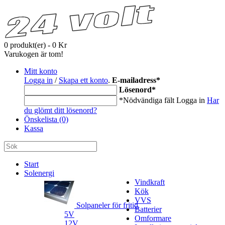
0 produkt(er) - 0 Kr
Varukogen är tom!
Mitt konto
Logga in
/
Skapa ett konto
.
E-mailadress
*
Lösenord
*
*Nödvändiga fält
Logga in
Har
du glömt ditt lösenord?
Önskelista (0)
Kassa
Start
Solenergi
Vindkraft
Kök
VVS
Solpaneler för fritid
Batterier
5V
Omformare
12V