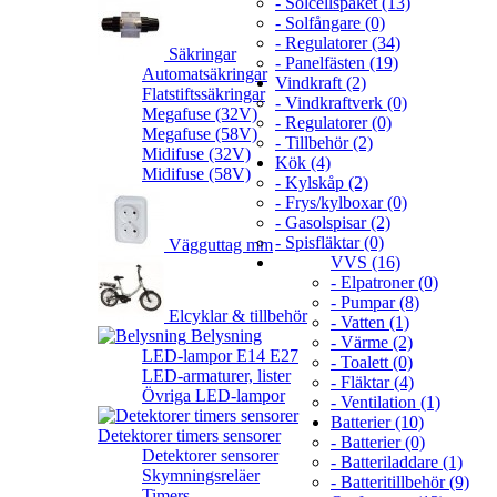
- Solcellspaket (13)
- Solfångare (0)
- Regulatorer (34)
Säkringar
- Panelfästen (19)
Automatsäkringar
Vindkraft (2)
Flatstiftssäkringar
- Vindkraftverk (0)
Megafuse (32V)
- Regulatorer (0)
Megafuse (58V)
- Tillbehör (2)
Midifuse (32V)
Kök (4)
Midifuse (58V)
- Kylskåp (2)
- Frys/kylboxar (0)
- Gasolspisar (2)
- Spisfläktar (0)
Vägguttag mm
VVS (16)
- Elpatroner (0)
- Pumpar (8)
Elcyklar & tillbehör
- Vatten (1)
Belysning
- Värme (2)
LED-lampor E14 E27
- Toalett (0)
LED-armaturer, lister
- Fläktar (4)
Övriga LED-lampor
- Ventilation (1)
Batterier (10)
Detektorer timers sensorer
- Batterier (0)
Detektorer sensorer
- Batteriladdare (1)
Skymningsreläer
- Batteritillbehör (9)
Timers