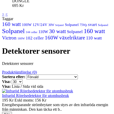
DONGLE
695 Kr
>
<
Taggar
160 watt
svart
100W 12V/24V
Solpanel
30W
75Wp
Solpanel
Solpanel
Solpanel
160 watt
30 watt
Solpanel
110W
144 celler
160W
växelriktare
Victron
110 watt
102 celler
160W
Detektorer sensorer
Detektorer sensorer
Produktjämförelse (0)
Sortera efter:
Visa:
Visa:
Lista
/
Sida vid sida
Infraröd Rörelsedetektor för utomhusbruk
195 Kr
Exkl moms: 156 Kr
Energibesparande strömbrytare som styrs av den infraröda energin
från människan. Den kan täcka ett b..