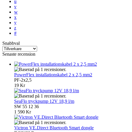
u
v
w
x
y
z
#
Snabbval
Senaste recension
PowerFlex installationskabel 2 x 2,5 mm2
PF-2x2,5
19 Kr
SeaFlo tryckpump 12V 18,9 l/m
SW 55 12 36
1 590 Kr
Victron VE.Direct Bluetooth Smart dongle