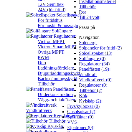
Installationsmateriel
12V Semiflex
Tillbehör
24V (för fritid)
Rea
Solcellspaket
Till 24 volt
För fritidshus
För husbil & husvagn
Passa på
Solfångare
Regulatorer
Navigation
Victron MPPT
Solenergi
Victron Smart MPPT
Solpaneler för fritid (2)
Övriga MPPT
Solcellspaket (13)
PWM
Solfångare (0)
Duo
Regulatorer (34)
Laddningsfördelare
Panelfästen (19)
Djupurladdningsskydd
Vindkraft
Backspänningsskydd
Vindkraftverk (0)
Tillbehör
Regulatorer (0)
Panelfästen
Tillbehör (2)
Underkonstruktion
Kök
Vägg- och takfästen
Kylskåp (2)
Frys/kylboxar (0)
Vindkraftverk
Gasolspisar (2)
Regulatorer
Spisfläktar (0)
Tillbehör
VVS
Kylskåp
Elpatroner (0)