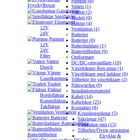
Pumpar (8)
Frys/kylboxar
Vatten (1)
Gasolspisar
Värme (2)
Spisfläktar
Toalett (0)
Elpatroner
Fläktar (4)
12V
Ventilation (1)
24V
Batterier
Pumpar
Batterier (0)
12V
Batteriladdare (1)
24V
Batteritillbehör (9)
Filter
Omformare
Vatten
DC/DC-omvandlare (10)
Dusch
Växelriktare Ren sinus (1)
Värme
Växelriktare med laddare (0)
Gasolkaminer
Tillbehör för växelriktare (2)
Toalett
Nätswitchar (0)
Fläktar
Installationsmateriel
Bordsfläktar
Kabel (14)
Kaminfläktar
Kabelskor (25)
Takfläktar
Kontakter (8)
Ventilation
Kopplingsplintar (5)
Batterier
Säkringar (47)
Batteriladdare
Vägguttag mm (15)
Tillbehör/Övrig utrustning
Batteritillbehör
Elcyklar &