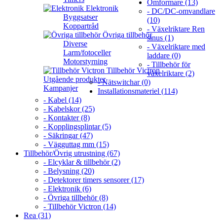
Omformare (13)
Elektronik
- DC/DC-omvandlare
Byggsatser
(10)
Koppartråd
- Växelriktare Ren
Övriga tillbehör
sinus (1)
Diverse
- Växelriktare med
Larm/fotoceller
laddare (0)
Motorstyrning
- Tillbehör för
Tillbehör Victron
växelriktare (2)
Utgående produkter
- Nätswitchar (0)
Kampanjer
Installationsmateriel (114)
- Kabel (14)
- Kabelskor (25)
- Kontakter (8)
- Kopplingsplintar (5)
- Säkringar (47)
- Vägguttag mm (15)
Tillbehör/Övrig utrustning (67)
- Elcyklar & tillbehör (2)
- Belysning (20)
- Detektorer timers sensorer (17)
- Elektronik (6)
- Övriga tillbehör (8)
- Tillbehör Victron (14)
Rea (31)