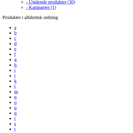
- Utgående produkter (30)
- Kampanjer (1)
Produkter i alfabetisk ordning
a
b
c
d
e
f
g
h
i
j
k
l
m
n
o
p
q
r
s
t