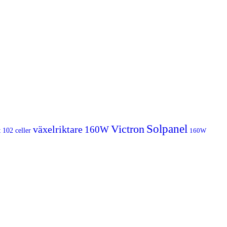
Victron
Solpanel
växelriktare
160W
t
102 celler
160W