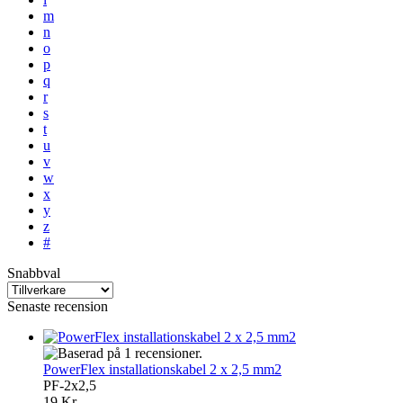
m
n
o
p
q
r
s
t
u
v
w
x
y
z
#
Snabbval
Senaste recension
PowerFlex installationskabel 2 x 2,5 mm2
PF-2x2,5
19 Kr