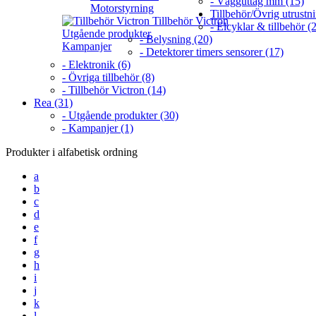
- Vägguttag mm (15)
Motorstyrning
Tillbehör/Övrig utrustn
Tillbehör Victron
- Elcyklar & tillbehör (2
Utgående produkter
- Belysning (20)
Kampanjer
- Detektorer timers sensorer (17)
- Elektronik (6)
- Övriga tillbehör (8)
- Tillbehör Victron (14)
Rea (31)
- Utgående produkter (30)
- Kampanjer (1)
Produkter i alfabetisk ordning
a
b
c
d
e
f
g
h
i
j
k
l