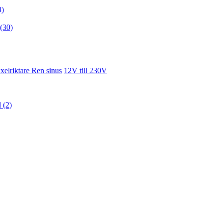
4)
(30)
xelriktare Ren sinus
12V till 230V
d (2)