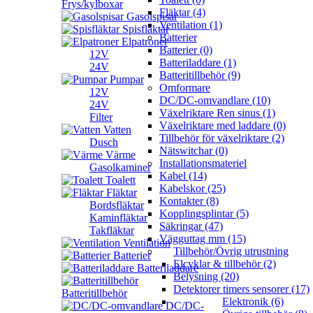
Frys/kylboxar
Fläktar (4)
Gasolspisar
Ventilation (1)
Spisfläktar
Batterier
Elpatroner
Batterier (0)
12V
Batteriladdare (1)
24V
Batteritillbehör (9)
Pumpar
Omformare
12V
DC/DC-omvandlare (10)
24V
Växelriktare Ren sinus (1)
Filter
Växelriktare med laddare (0)
Vatten
Tillbehör för växelriktare (2)
Dusch
Nätswitchar (0)
Värme
Installationsmateriel
Gasolkaminer
Kabel (14)
Toalett
Kabelskor (25)
Fläktar
Kontakter (8)
Bordsfläktar
Kopplingsplintar (5)
Kaminfläktar
Säkringar (47)
Takfläktar
Vägguttag mm (15)
Ventilation
Tillbehör/Övrig utrustning
Batterier
Elcyklar & tillbehör (2)
Batteriladdare
Belysning (20)
Detektorer timers sensorer (17)
Batteritillbehör
Elektronik (6)
DC/DC-