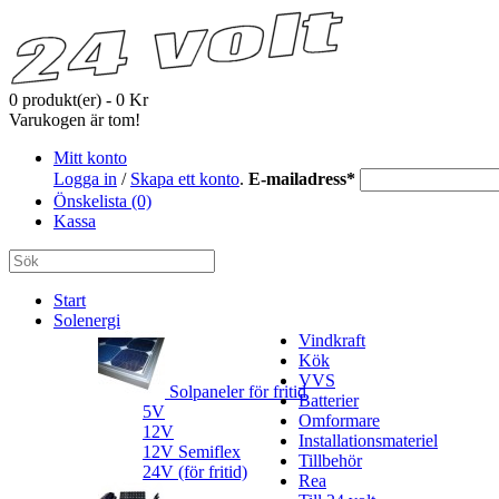
0 produkt(er) - 0 Kr
Varukogen är tom!
Mitt konto
Logga in
/
Skapa ett konto
.
E-mailadress
*
Önskelista (0)
Kassa
Start
Solenergi
Vindkraft
Kök
VVS
Solpaneler för fritid
Batterier
5V
Omformare
12V
Installationsmateriel
12V Semiflex
Tillbehör
24V (för fritid)
Rea