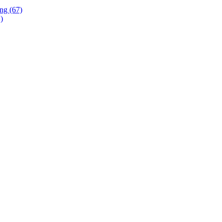
ing (67)
)