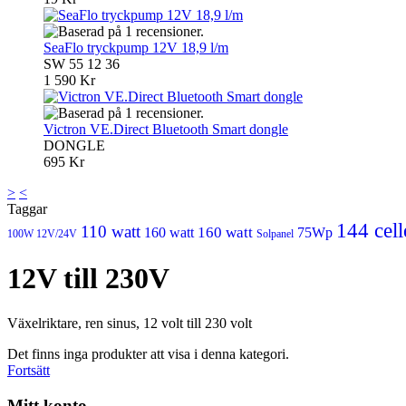
SeaFlo tryckpump 12V 18,9 l/m
SW 55 12 36
1 590 Kr
Victron VE.Direct Bluetooth Smart dongle
DONGLE
695 Kr
>
<
Taggar
144 cell
110 watt
160 watt
160 watt
75Wp
100W 12V/24V
Solpanel
12V till 230V
Växelriktare, ren sinus, 12 volt till 230 volt
Det finns inga produkter att visa i denna kategori.
Fortsätt
Mitt konto