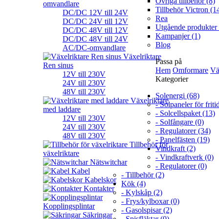
Övriga tillbehör (8)
omvandlare
Tillbehör Victron (1
DC/DC 12V till 24V
Rea
DC/DC 24V till 12V
Utgående produkter 
DC/DC 48V till 12V
Kampanjer (1)
DC/DC 48V till 24V
Blog
AC/DC-omvandlare
Växelriktare
Passa på
Ren sinus
Hem
Omformare
Vä
12V till 230V
Kategorier
24V till 230V
48V till 230V
Solenergi (68)
Växelriktare
- Solpaneler för friti
med laddare
- Solcellspaket (13)
12V till 230V
- Solfångare (0)
24V till 230V
- Regulatorer (34)
48V till 230V
- Panelfästen (19)
Tillbehör för
Vindkraft (2)
växelriktare
- Vindkraftverk (0)
Nätswitchar
- Regulatorer (0)
Kabel
- Tillbehör (2)
Kabelskor
Kök (4)
Kontakter
- Kylskåp (2)
- Frys/kylboxar (0)
Kopplingsplintar
- Gasolspisar (2)
Säkringar
- Spisfläktar (0)