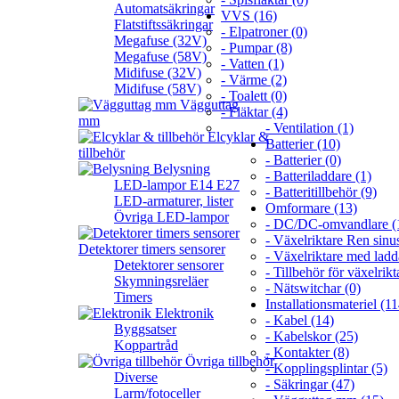
Automatsäkringar
VVS (16)
Flatstiftssäkringar
- Elpatroner (0)
Megafuse (32V)
- Pumpar (8)
Megafuse (58V)
- Vatten (1)
Midifuse (32V)
- Värme (2)
Midifuse (58V)
- Toalett (0)
Vägguttag
- Fläktar (4)
mm
- Ventilation (1)
Elcyklar &
Batterier (10)
tillbehör
- Batterier (0)
Belysning
- Batteriladdare (1)
LED-lampor E14 E27
- Batteritillbehör (9)
LED-armaturer, lister
Omformare (13)
Övriga LED-lampor
- DC/DC-omvandlare (
- Växelriktare Ren sinus
Detektorer timers sensorer
- Växelriktare med ladd
Detektorer sensorer
- Tillbehör för växelrikt
Skymningsreläer
- Nätswitchar (0)
Timers
Installationsmateriel (11
Elektronik
- Kabel (14)
Byggsatser
- Kabelskor (25)
Koppartråd
- Kontakter (8)
Övriga tillbehör
- Kopplingsplintar (5)
Diverse
- Säkringar (47)
Larm/fotoceller