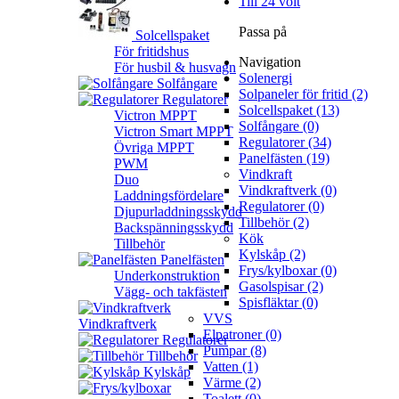
Till 24 volt
Passa på
Solcellspaket
För fritidshus
Navigation
För husbil & husvagn
Solenergi
Solfångare
Solpaneler för fritid (2)
Regulatorer
Solcellspaket (13)
Victron MPPT
Solfångare (0)
Victron Smart MPPT
Regulatorer (34)
Övriga MPPT
Panelfästen (19)
PWM
Vindkraft
Duo
Vindkraftverk (0)
Laddningsfördelare
Regulatorer (0)
Djupurladdningsskydd
Tillbehör (2)
Backspänningsskydd
Kök
Tillbehör
Kylskåp (2)
Panelfästen
Frys/kylboxar (0)
Underkonstruktion
Gasolspisar (2)
Vägg- och takfästen
Spisfläktar (0)
VVS
Vindkraftverk
Elpatroner (0)
Regulatorer
Pumpar (8)
Tillbehör
Vatten (1)
Kylskåp
Värme (2)
Toalett (0)