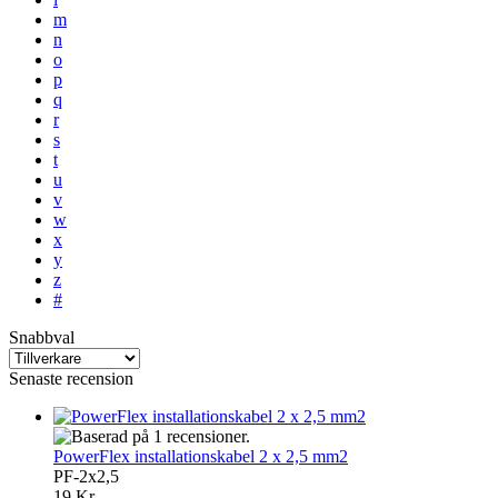
m
n
o
p
q
r
s
t
u
v
w
x
y
z
#
Snabbval
Senaste recension
PowerFlex installationskabel 2 x 2,5 mm2
PF-2x2,5
19 Kr