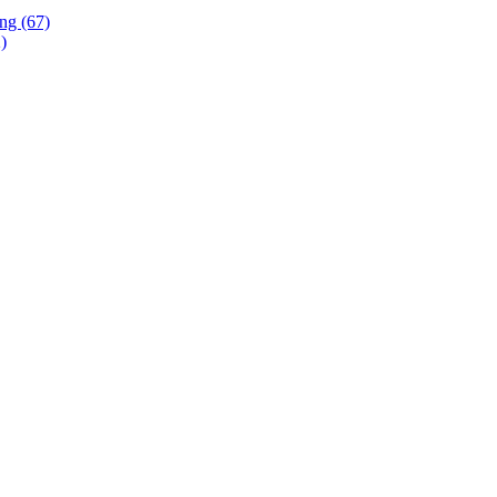
ing (67)
)