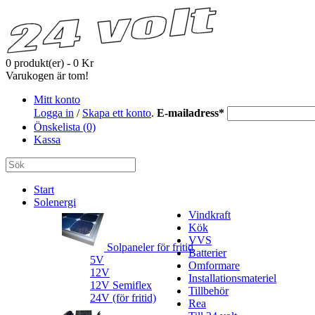
0 produkt(er) - 0 Kr
Varukogen är tom!
Mitt konto
Logga in
/
Skapa ett konto
.
E-mailadress
*
Önskelista (0)
Kassa
Start
Solenergi
Vindkraft
Kök
VVS
Solpaneler för fritid
Batterier
5V
Omformare
12V
Installationsmateriel
12V Semiflex
Tillbehör
24V (för fritid)
Rea