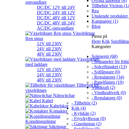
Övriga tillbehör (8)
omvandlare
Tillbehör Victron (1
DC/DC 12V till 24V
Rea
DC/DC 24V till 12V
Utgående produkter 
DC/DC 48V till 12V
Kampanjer (1)
DC/DC 48V till 24V
Blog
AC/DC-omvandlare
Växelriktare
Passa på
Ren sinus
Hem
Kök
Spisfläkta
12V till 230V
Kategorier
24V till 230V
48V till 230V
Solenergi (68)
Växelriktare
- Solpaneler för friti
med laddare
- Solcellspaket (13)
12V till 230V
- Solfångare (0)
24V till 230V
- Regulatorer (34)
48V till 230V
- Panelfästen (19)
Tillbehör för
Vindkraft (2)
växelriktare
- Vindkraftverk (0)
Nätswitchar
- Regulatorer (0)
Kabel
- Tillbehör (2)
Kabelskor
Kök (4)
Kontakter
- Kylskåp (2)
- Frys/kylboxar (0)
Kopplingsplintar
- Gasolspisar (2)
Säkringar
- Spisfläktar (0)