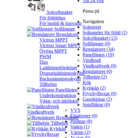
Till 24 volt
Passa på
Solcellspaket
För fritidshus
Navigation
För husbil & husvagn
Solenergi
Solfångare
Solpaneler för fritid (2)
Regulatorer
Solcellspaket (13)
Victron MPPT
Solfångare (0)
Victron Smart MPPT
Regulatorer (34)
Övriga MPPT
Panelfästen (19)
PWM
Vindkraft
Duo
Vindkraftverk (0)
Laddningsfördelare
Regulatorer (0)
Djupurladdningsskydd
Tillbehör (2)
Backspänningsskydd
Kök
Tillbehör
Kylskåp (2)
Panelfästen
Frys/kylboxar (0)
Underkonstruktion
Gasolspisar (2)
Vägg- och takfästen
Spisfläktar (0)
VVS
Vindkraftverk
Elpatroner (0)
Regulatorer
Pumpar (8)
Tillbehör
Vatten (1)
Kylskåp
Värme (2)
Toalett (0)