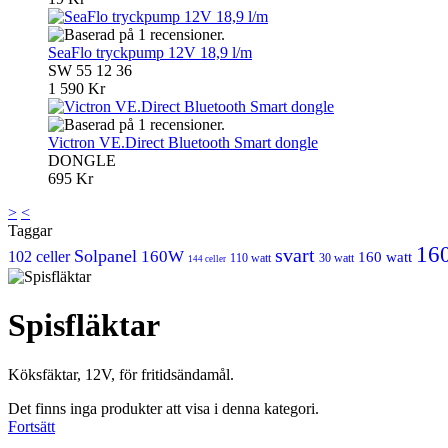
SeaFlo tryckpump 12V 18,9 l/m
SW 55 12 36
1 590 Kr
Victron VE.Direct Bluetooth Smart dongle
DONGLE
695 Kr
>
<
Taggar
16
svart
Solpanel
160W
102 celler
160 watt
110 watt
30 watt
144 celler
Spisfläktar
Köksfäktar, 12V, för fritidsändamål.
Det finns inga produkter att visa i denna kategori.
Fortsätt