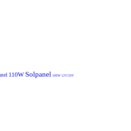
Solpanel
110W
nel
100W 12V/24V