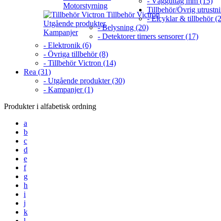
- Vägguttag mm (15)
Motorstyrning
Tillbehör/Övrig utrustn
Tillbehör Victron
- Elcyklar & tillbehör (2
Utgående produkter
- Belysning (20)
Kampanjer
- Detektorer timers sensorer (17)
- Elektronik (6)
- Övriga tillbehör (8)
- Tillbehör Victron (14)
Rea (31)
- Utgående produkter (30)
- Kampanjer (1)
Produkter i alfabetisk ordning
a
b
c
d
e
f
g
h
i
j
k
l