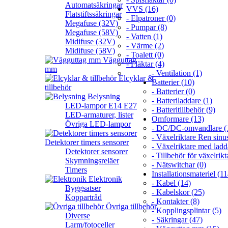
Automatsäkringar
VVS (16)
Flatstiftssäkringar
- Elpatroner (0)
Megafuse (32V)
- Pumpar (8)
Megafuse (58V)
- Vatten (1)
Midifuse (32V)
- Värme (2)
Midifuse (58V)
- Toalett (0)
Vägguttag
- Fläktar (4)
mm
- Ventilation (1)
Elcyklar &
Batterier (10)
tillbehör
- Batterier (0)
Belysning
- Batteriladdare (1)
LED-lampor E14 E27
- Batteritillbehör (9)
LED-armaturer, lister
Omformare (13)
Övriga LED-lampor
- DC/DC-omvandlare (
- Växelriktare Ren sinus
Detektorer timers sensorer
- Växelriktare med ladd
Detektorer sensorer
- Tillbehör för växelrikt
Skymningsreläer
- Nätswitchar (0)
Timers
Installationsmateriel (11
Elektronik
- Kabel (14)
Byggsatser
- Kabelskor (25)
Koppartråd
- Kontakter (8)
Övriga tillbehör
- Kopplingsplintar (5)
Diverse
- Säkringar (47)
Larm/fotoceller