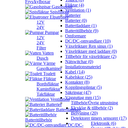
Frys/kylboxar
Fläktar (4)
Gasolspisar
Ventilation (1)
Spisfläktar
Batterier
Elpatroner
Batterier (0)
12V
Batteriladdare (1)
24V
Batteritillbehör (9)
Pumpar
Omformare
12V
DC/DC-omvandlare (10)
24V
Växelriktare Ren sinus (1)
Filter
Växelriktare med laddare (0)
Vatten
Tillbehör för växelriktare (2)
Dusch
Nätswitchar (0)
Värme
Installationsmateriel
Gasolkaminer
Kabel (14)
Toalett
Kabelskor (25)
Fläktar
Kontakter (8)
Bordsfläktar
Kopplingsplintar (5)
Kaminfläktar
Säkringar (47)
Takfläktar
Vägguttag mm (15)
Ventilation
Tillbehör/Övrig utrustning
Batterier
Elcyklar & tillbehör (2)
Batteriladdare
Belysning (20)
Detektorer timers sensorer (17)
Batteritillbehör
Elektronik (6)
DC/DC-