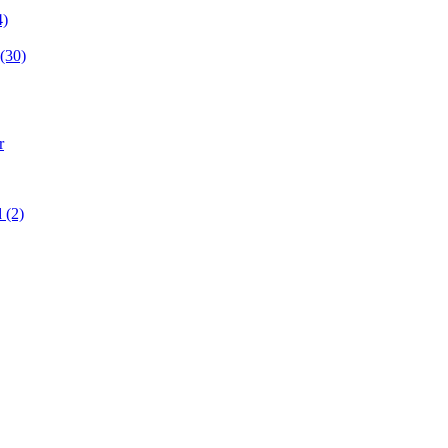
4)
(30)
r
d (2)