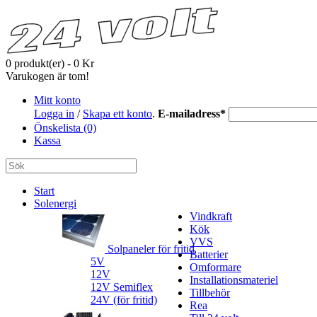
0 produkt(er) - 0 Kr
Varukogen är tom!
Mitt konto
Logga in
/
Skapa ett konto
.
E-mailadress
*
Önskelista (0)
Kassa
Start
Solenergi
Vindkraft
Kök
VVS
Solpaneler för fritid
Batterier
5V
Omformare
12V
Installationsmateriel
12V Semiflex
Tillbehör
24V (för fritid)
Rea