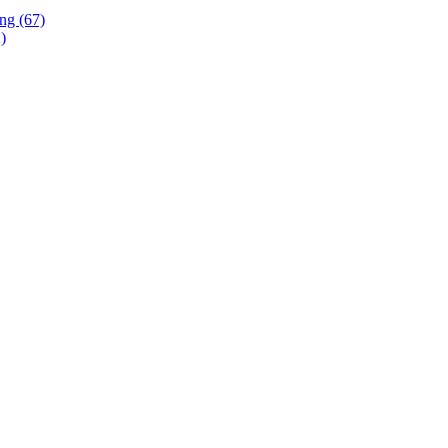
ing (67)
)