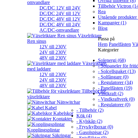
Övriga tillbehör (8)
omvandlare
Tillbehör Victron (1
DC/DC 12V till 24V
Rea
DC/DC 24V till 12V
Utgående produkter 
DC/DC 48V till 12V
Kampanjer (1)
DC/DC 48V till 24V
Blog
AC/DC-omvandlare
Växelriktare
Passa på
Ren sinus
Hem
Panelfästen
Vä
12V till 230V
Kategorier
24V till 230V
48V till 230V
Solenergi (68)
Växelriktare
- Solpaneler för friti
med laddare
- Solcellspaket (13)
12V till 230V
- Solfångare (0)
24V till 230V
- Regulatorer (34)
48V till 230V
- Panelfästen (19)
Tillbehör för
Vindkraft (2)
växelriktare
- Vindkraftverk (0)
Nätswitchar
- Regulatorer (0)
Kabel
- Tillbehör (2)
Kabelskor
Kök (4)
Kontakter
- Kylskåp (2)
- Frys/kylboxar (0)
Kopplingsplintar
- Gasolspisar (2)
Säkringar
- Spisfläktar (0)