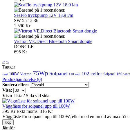
SeaFlo tryckpump 12V 18,9 l/m
SW 55 12 36
1 590 Kr
Victron VE.Direct Bluetooth Smart dongle
DONGLE
695 Kr
>
<
Taggar
75Wp
Solpanel
102 celler
160W
Victron
160 watt
Solpanel
110 watt
svart
Produktjämförelse (0)
Sortera efter:
Visa:
Visa:
Lista
/
Sida vid sida
Väggfäste för solpanel upp till 100W
395 Kr
Exkl moms: 316 Kr
Väggfäste för solpanel upp till 100W, eller med en bredd av max 55 cm
Jämför