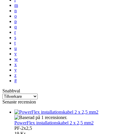
m
n
o
p
q
r
s
t
u
v
w
x
y
z
#
Snabbval
Senaste recension
PowerFlex installationskabel 2 x 2,5 mm2
PF-2x2,5
19 Kr