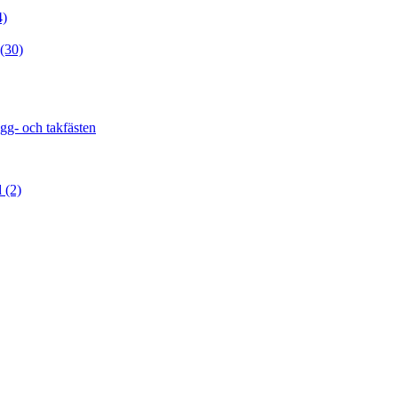
4)
(30)
gg- och takfästen
d (2)