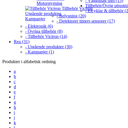
- Vägguttag mm (15)
Motorstyrning
Tillbehör/Övrig utrustn
Tillbehör Victron
- Elcyklar & tillbehör (2
Utgående produkter
- Belysning (20)
Kampanjer
- Detektorer timers sensorer (17)
- Elektronik (6)
- Övriga tillbehör (8)
- Tillbehör Victron (14)
Rea (31)
- Utgående produkter (30)
- Kampanjer (1)
Produkter i alfabetisk ordning
a
b
c
d
e
f
g
h
i
j
k
l