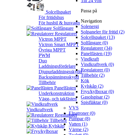
Till 24 volt
Passa på
Solcellspaket
För fritidshus
Navigation
För husbil & husvagn
Solenergi
Solfångare
Solpaneler för fritid (2)
Regulatorer
Solcellspaket (13)
Victron MPPT
Solfångare (0)
Victron Smart MPPT
Regulatorer (34)
Övriga MPPT
Panelfästen (19)
PWM
Vindkraft
Duo
Vindkraftverk (0)
Laddningsfördelare
Regulatorer (0)
Djupurladdningsskydd
Tillbehör (2)
Backspänningsskydd
Kök
Tillbehör
Kylskåp (2)
Panelfästen
Frys/kylboxar (0)
Underkonstruktion
Gasolspisar (2)
Vägg- och takfästen
Spisfläktar (0)
VVS
Vindkraftverk
Elpatroner (0)
Regulatorer
Pumpar (8)
Tillbehör
Vatten (1)
Kylskåp
Värme (2)
Toalett (0)