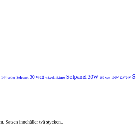
S
Solpanel
30W
30 watt
växelriktare
144 celler
Solpanel
160 watt
100W 12V/24V
. Satsen innehåller två stycken..