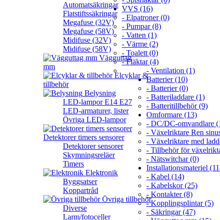
Automatsäkringar
VVS (16)
Flatstiftssäkringar
- Elpatroner (0)
Megafuse (32V)
- Pumpar (8)
Megafuse (58V)
- Vatten (1)
Midifuse (32V)
- Värme (2)
Midifuse (58V)
- Toalett (0)
Vägguttag
- Fläktar (4)
mm
- Ventilation (1)
Elcyklar &
Batterier (10)
tillbehör
- Batterier (0)
Belysning
- Batteriladdare (1)
LED-lampor E14 E27
- Batteritillbehör (9)
LED-armaturer, lister
Omformare (13)
Övriga LED-lampor
- DC/DC-omvandlare (
- Växelriktare Ren sinus
Detektorer timers sensorer
- Växelriktare med ladd
Detektorer sensorer
- Tillbehör för växelrikt
Skymningsreläer
- Nätswitchar (0)
Timers
Installationsmateriel (11
Elektronik
- Kabel (14)
Byggsatser
- Kabelskor (25)
Koppartråd
- Kontakter (8)
Övriga tillbehör
- Kopplingsplintar (5)
Diverse
- Säkringar (47)
Larm/fotoceller