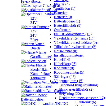
Frys/kylboxar
Fläktar (4)
Gasolspisar
Ventilation (1)
Spisfläktar
Batterier
Elpatroner
Batterier (0)
12V
Batteriladdare (1)
24V
Batteritillbehör (9)
Pumpar
Omformare
12V
DC/DC-omvandlare (10)
24V
Växelriktare Ren sinus (1)
Filter
Växelriktare med laddare (0)
Vatten
Tillbehör för växelriktare (2)
Dusch
Nätswitchar (0)
Värme
Installationsmateriel
Gasolkaminer
Kabel (14)
Toalett
Kabelskor (25)
Fläktar
Kontakter (8)
Bordsfläktar
Kopplingsplintar (5)
Kaminfläktar
Säkringar (47)
Takfläktar
Vägguttag mm (15)
Ventilation
Tillbehör/Övrig utrustning
Batterier
Elcyklar & tillbehör (2)
Batteriladdare
Belysning (20)
Detektorer timers sensorer (17)
Batteritillbehör
Elektronik (6)
DC/DC-