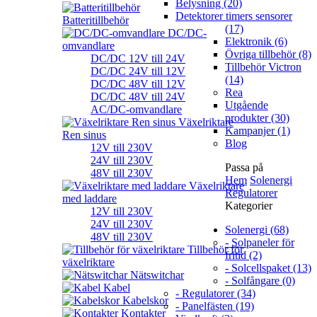
Belysning (20)
Detektorer timers sensorer
Batteritillbehör
(17)
DC/DC-
Elektronik (6)
omvandlare
Övriga tillbehör (8)
DC/DC 12V till 24V
Tillbehör Victron
DC/DC 24V till 12V
(14)
DC/DC 48V till 12V
Rea
DC/DC 48V till 24V
Utgående
AC/DC-omvandlare
produkter (30)
Växelriktare
Kampanjer (1)
Ren sinus
Blog
12V till 230V
24V till 230V
Passa på
48V till 230V
Hem
Solenergi
Växelriktare
Regulatorer
med laddare
Kategorier
12V till 230V
24V till 230V
Solenergi (68)
48V till 230V
- Solpaneler för
Tillbehör för
fritid (2)
växelriktare
- Solcellspaket (13)
Nätswitchar
- Solfångare (0)
Kabel
- Regulatorer (34)
Kabelskor
- Panelfästen (19)
Kontakter