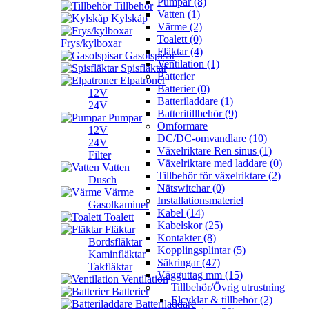
Pumpar (8)
Tillbehör
Vatten (1)
Kylskåp
Värme (2)
Toalett (0)
Frys/kylboxar
Fläktar (4)
Gasolspisar
Ventilation (1)
Spisfläktar
Batterier
Elpatroner
Batterier (0)
12V
Batteriladdare (1)
24V
Batteritillbehör (9)
Pumpar
Omformare
12V
DC/DC-omvandlare (10)
24V
Växelriktare Ren sinus (1)
Filter
Växelriktare med laddare (0)
Vatten
Tillbehör för växelriktare (2)
Dusch
Nätswitchar (0)
Värme
Installationsmateriel
Gasolkaminer
Kabel (14)
Toalett
Kabelskor (25)
Fläktar
Kontakter (8)
Bordsfläktar
Kopplingsplintar (5)
Kaminfläktar
Säkringar (47)
Takfläktar
Vägguttag mm (15)
Ventilation
Tillbehör/Övrig utrustning
Batterier
Elcyklar & tillbehör (2)
Batteriladdare