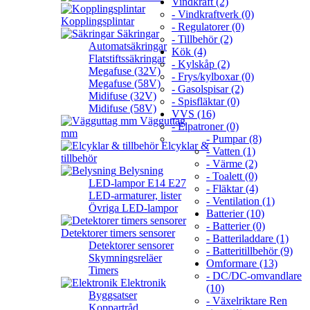
Vindkraft (2)
- Vindkraftverk (0)
Kopplingsplintar
- Regulatorer (0)
Säkringar
- Tillbehör (2)
Automatsäkringar
Kök (4)
Flatstiftssäkringar
- Kylskåp (2)
Megafuse (32V)
- Frys/kylboxar (0)
Megafuse (58V)
- Gasolspisar (2)
Midifuse (32V)
- Spisfläktar (0)
Midifuse (58V)
VVS (16)
Vägguttag
- Elpatroner (0)
mm
- Pumpar (8)
Elcyklar &
- Vatten (1)
tillbehör
- Värme (2)
Belysning
- Toalett (0)
LED-lampor E14 E27
- Fläktar (4)
LED-armaturer, lister
- Ventilation (1)
Övriga LED-lampor
Batterier (10)
- Batterier (0)
Detektorer timers sensorer
- Batteriladdare (1)
Detektorer sensorer
- Batteritillbehör (9)
Skymningsreläer
Omformare (13)
Timers
- DC/DC-omvandlare
Elektronik
(10)
Byggsatser
- Växelriktare Ren
Koppartråd