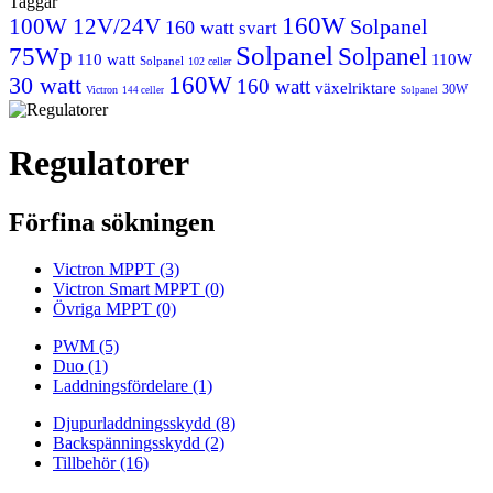
Taggar
160W
100W 12V/24V
Solpanel
160 watt
svart
Solpanel
75Wp
Solpanel
110 watt
110W
Solpanel
102 celler
30 watt
160W
160 watt
växelriktare
30W
Victron
144 celler
Solpanel
Regulatorer
Förfina sökningen
Victron MPPT (3)
Victron Smart MPPT (0)
Övriga MPPT (0)
PWM (5)
Duo (1)
Laddningsfördelare (1)
Djupurladdningsskydd (8)
Backspänningsskydd (2)
Tillbehör (16)