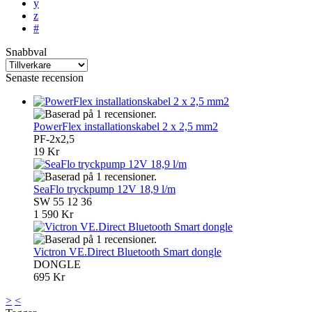
y
z
#
Snabbval
Senaste recension
PowerFlex installationskabel 2 x 2,5 mm2
PF-2x2,5
19 Kr
SeaFlo tryckpump 12V 18,9 l/m
SW 55 12 36
1 590 Kr
Victron VE.Direct Bluetooth Smart dongle
DONGLE
695 Kr
>
<