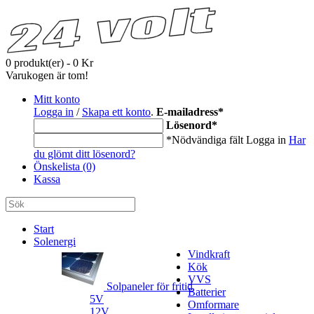
0 produkt(er) - 0 Kr
Varukogen är tom!
Mitt konto
Logga in
/
Skapa ett konto
.
E-mailadress
*
Lösenord
*
*Nödvändiga fält
Logga in
Har
du glömt ditt lösenord?
Önskelista (0)
Kassa
Start
Solenergi
Vindkraft
Kök
VVS
Solpaneler för fritid
Batterier
5V
Omformare
12V