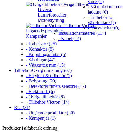
sinus (1)
Övriga tillbehör
- Växelriktare med
Diverse
laddare (0)
Larm/fotoceller
- Tillbehör för
Motorstyrning
växelriktare (2)
Tillbehör Victron
- Nätswitchar (0)
Utgående produkter
Installationsmateriel (114)
Kampanjer
- Kabel (14)
- Kabelskor (25)
- Kontakter (8)
- Kopplingsplintar (5)
- Säkringar (47)
- Vägguttag mm (15)
Tillbehör/Övrig utrustning (67)
- Elcyklar & tillbehör (2)
- Belysning (20)
- Detektorer timers sensorer (17)
- Elektronik (6)
- Övriga tillbehör (8)
- Tillbehör Victron (14)
Rea (31)
- Utgående produkter (30)
- Kampanjer (1)
Produkter i alfabetisk ordning