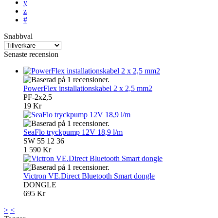
y
z
#
Snabbval
Senaste recension
PowerFlex installationskabel 2 x 2,5 mm2
PF-2x2,5
19 Kr
SeaFlo tryckpump 12V 18,9 l/m
SW 55 12 36
1 590 Kr
Victron VE.Direct Bluetooth Smart dongle
DONGLE
695 Kr
>
<