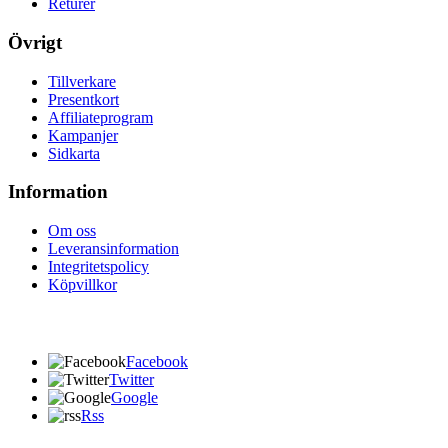
Returer
Övrigt
Tillverkare
Presentkort
Affiliateprogram
Kampanjer
Sidkarta
Information
Om oss
Leveransinformation
Integritetspolicy
Köpvillkor
Facebook
Twitter
Google
Rss