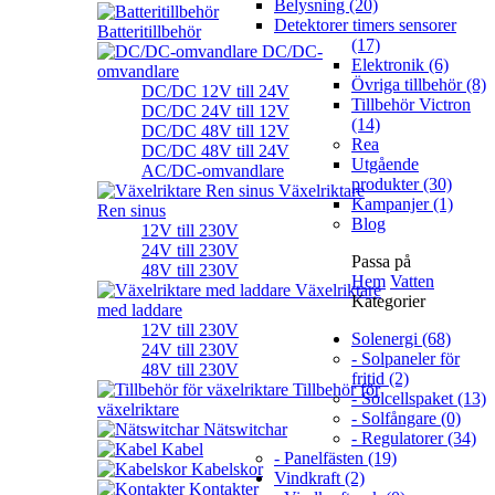
Belysning (20)
Detektorer timers sensorer
Batteritillbehör
(17)
DC/DC-
Elektronik (6)
omvandlare
Övriga tillbehör (8)
DC/DC 12V till 24V
Tillbehör Victron
DC/DC 24V till 12V
(14)
DC/DC 48V till 12V
Rea
DC/DC 48V till 24V
Utgående
AC/DC-omvandlare
produkter (30)
Växelriktare
Kampanjer (1)
Ren sinus
Blog
12V till 230V
24V till 230V
Passa på
48V till 230V
Hem
Vatten
Växelriktare
Kategorier
med laddare
12V till 230V
Solenergi (68)
24V till 230V
- Solpaneler för
48V till 230V
fritid (2)
Tillbehör för
- Solcellspaket (13)
växelriktare
- Solfångare (0)
Nätswitchar
- Regulatorer (34)
Kabel
- Panelfästen (19)
Kabelskor
Vindkraft (2)
Kontakter