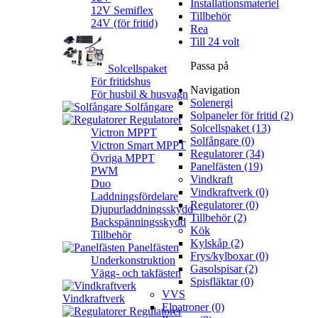
Installationsmateriel
12V Semiflex
Tillbehör
24V (för fritid)
Rea
Till 24 volt
Passa på
Solcellspaket
För fritidshus
Navigation
För husbil & husvagn
Solenergi
Solfångare
Solpaneler för fritid (2)
Regulatorer
Solcellspaket (13)
Victron MPPT
Solfångare (0)
Victron Smart MPPT
Regulatorer (34)
Övriga MPPT
Panelfästen (19)
PWM
Vindkraft
Duo
Vindkraftverk (0)
Laddningsfördelare
Regulatorer (0)
Djupurladdningsskydd
Tillbehör (2)
Backspänningsskydd
Kök
Tillbehör
Kylskåp (2)
Panelfästen
Frys/kylboxar (0)
Underkonstruktion
Gasolspisar (2)
Vägg- och takfästen
Spisfläktar (0)
VVS
Vindkraftverk
Elpatroner (0)
Regulatorer