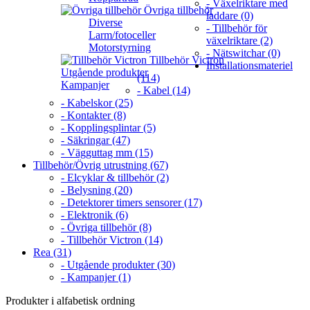
- Växelriktare med
Övriga tillbehör
laddare (0)
Diverse
- Tillbehör för
Larm/fotoceller
växelriktare (2)
Motorstyrning
- Nätswitchar (0)
Tillbehör Victron
Installationsmateriel
Utgående produkter
(114)
Kampanjer
- Kabel (14)
- Kabelskor (25)
- Kontakter (8)
- Kopplingsplintar (5)
- Säkringar (47)
- Vägguttag mm (15)
Tillbehör/Övrig utrustning (67)
- Elcyklar & tillbehör (2)
- Belysning (20)
- Detektorer timers sensorer (17)
- Elektronik (6)
- Övriga tillbehör (8)
- Tillbehör Victron (14)
Rea (31)
- Utgående produkter (30)
- Kampanjer (1)
Produkter i alfabetisk ordning