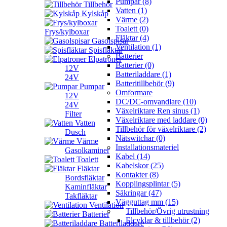
Pumpar (8)
Tillbehör
Vatten (1)
Kylskåp
Värme (2)
Toalett (0)
Frys/kylboxar
Fläktar (4)
Gasolspisar
Ventilation (1)
Spisfläktar
Batterier
Elpatroner
Batterier (0)
12V
Batteriladdare (1)
24V
Batteritillbehör (9)
Pumpar
Omformare
12V
DC/DC-omvandlare (10)
24V
Växelriktare Ren sinus (1)
Filter
Växelriktare med laddare (0)
Vatten
Tillbehör för växelriktare (2)
Dusch
Nätswitchar (0)
Värme
Installationsmateriel
Gasolkaminer
Kabel (14)
Toalett
Kabelskor (25)
Fläktar
Kontakter (8)
Bordsfläktar
Kopplingsplintar (5)
Kaminfläktar
Säkringar (47)
Takfläktar
Vägguttag mm (15)
Ventilation
Tillbehör/Övrig utrustning
Batterier
Elcyklar & tillbehör (2)
Batteriladdare