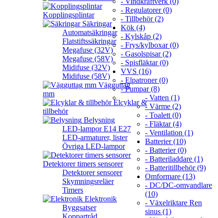
- Vindkraftverk (0)
- Regulatorer (0)
Kopplingsplintar
- Tillbehör (2)
Säkringar
Kök (4)
Automatsäkringar
- Kylskåp (2)
Flatstiftssäkringar
- Frys/kylboxar (0)
Megafuse (32V)
- Gasolspisar (2)
Megafuse (58V)
- Spisfläktar (0)
Midifuse (32V)
VVS (16)
Midifuse (58V)
- Elpatroner (0)
Vägguttag
- Pumpar (8)
mm
- Vatten (1)
Elcyklar &
- Värme (2)
tillbehör
- Toalett (0)
Belysning
- Fläktar (4)
LED-lampor E14 E27
- Ventilation (1)
LED-armaturer, lister
Batterier (10)
Övriga LED-lampor
- Batterier (0)
- Batteriladdare (1)
Detektorer timers sensorer
- Batteritillbehör (9)
Detektorer sensorer
Omformare (13)
Skymningsreläer
- DC/DC-omvandlare
Timers
(10)
Elektronik
- Växelriktare Ren
Byggsatser
sinus (1)
Koppartråd