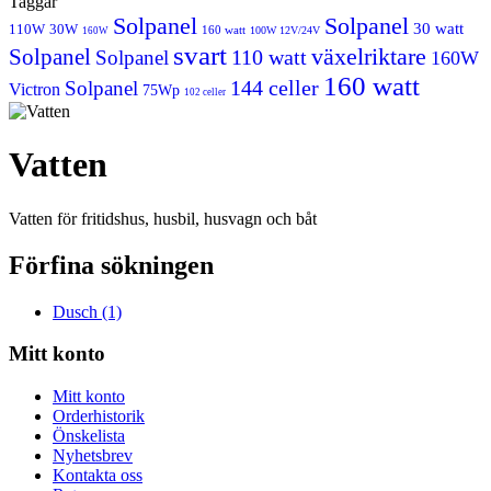
Taggar
Solpanel
Solpanel
30 watt
110W
30W
160 watt
100W 12V/24V
160W
svart
växelriktare
Solpanel
110 watt
Solpanel
160W
160 watt
144 celler
Solpanel
Victron
75Wp
102 celler
Vatten
Vatten för fritidshus, husbil, husvagn och båt
Förfina sökningen
Dusch (1)
Mitt konto
Mitt konto
Orderhistorik
Önskelista
Nyhetsbrev
Kontakta oss