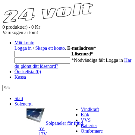
0 produkt(er) - 0 Kr
Varukogen är tom!
Mitt konto
Logga in
/
Skapa ett konto
.
E-mailadress
*
Lösenord
*
*Nödvändiga fält
Logga in
Har
du glömt ditt lösenord?
Önskelista (0)
Kassa
Start
Solenergi
Vindkraft
Kök
VVS
Solpaneler för fritid
Batterier
5V
Omformare
12V