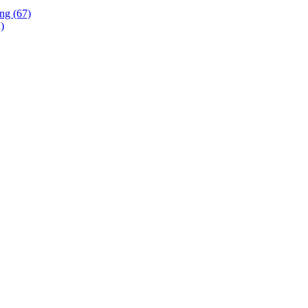
ing (67)
)