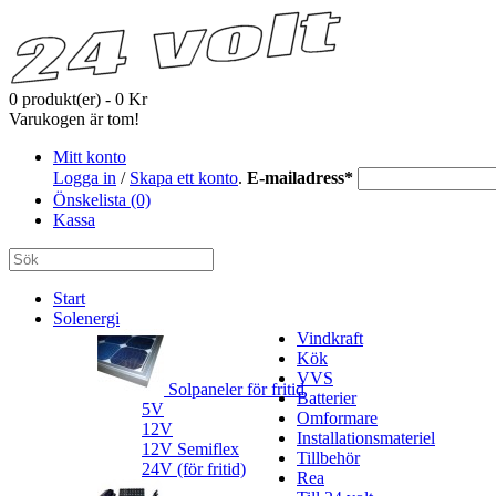
0 produkt(er) - 0 Kr
Varukogen är tom!
Mitt konto
Logga in
/
Skapa ett konto
.
E-mailadress
*
Önskelista (0)
Kassa
Start
Solenergi
Vindkraft
Kök
VVS
Solpaneler för fritid
Batterier
5V
Omformare
12V
Installationsmateriel
12V Semiflex
Tillbehör
24V (för fritid)
Rea