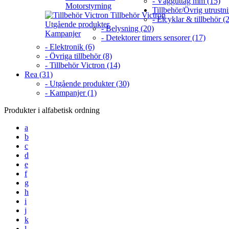
- Vägguttag mm (15)
Motorstyrning
Tillbehör/Övrig utrustn
Tillbehör Victron
- Elcyklar & tillbehör (2
Utgående produkter
- Belysning (20)
Kampanjer
- Detektorer timers sensorer (17)
- Elektronik (6)
- Övriga tillbehör (8)
- Tillbehör Victron (14)
Rea (31)
- Utgående produkter (30)
- Kampanjer (1)
Produkter i alfabetisk ordning
a
b
c
d
e
f
g
h
i
j
k
l