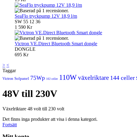
SeaFlo tryckpump 12V 18,9 l/m
SW 55 12 36
1 590 Kr
Victron VE.Direct Bluetooth Smart dongle
DONGLE
695 Kr
>
<
Taggar
110W
växelriktare
144 celler
75Wp
Solpanel
Victron
102 celler
48V till 230V
Växelriktare 48 volt till 230 volt
Det finns inga produkter att visa i denna kategori.
Fortsätt
Mitt konto