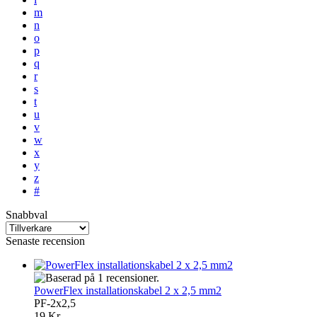
m
n
o
p
q
r
s
t
u
v
w
x
y
z
#
Snabbval
Senaste recension
PowerFlex installationskabel 2 x 2,5 mm2
PF-2x2,5
19 Kr