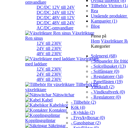
Övriga tillbehör (8)
omvandlare
Tillbehör Victron (1
DC/DC 12V till 24V
Rea
DC/DC 24V till 12V
Utgående produkter 
DC/DC 48V till 12V
Kampanjer (1)
DC/DC 48V till 24V
Blog
AC/DC-omvandlare
Växelriktare
Passa på
Ren sinus
Hem
Växelriktare R
12V till 230V
Kategorier
24V till 230V
48V till 230V
Solenergi (68)
Växelriktare
- Solpaneler för friti
med laddare
- Solcellspaket (13)
12V till 230V
- Solfångare (0)
24V till 230V
- Regulatorer (34)
48V till 230V
- Panelfästen (19)
Tillbehör för
Vindkraft (2)
växelriktare
- Vindkraftverk (0)
Nätswitchar
- Regulatorer (0)
Kabel
- Tillbehör (2)
Kabelskor
Kök (4)
Kontakter
- Kylskåp (2)
- Frys/kylboxar (0)
Kopplingsplintar
- Gasolspisar (2)
Säkringar
- Spisfläktar (0)