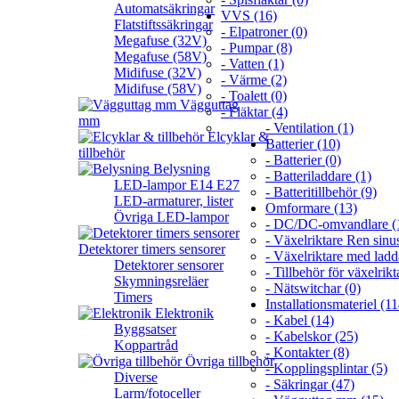
Automatsäkringar
VVS (16)
Flatstiftssäkringar
- Elpatroner (0)
Megafuse (32V)
- Pumpar (8)
Megafuse (58V)
- Vatten (1)
Midifuse (32V)
- Värme (2)
Midifuse (58V)
- Toalett (0)
Vägguttag
- Fläktar (4)
mm
- Ventilation (1)
Elcyklar &
Batterier (10)
tillbehör
- Batterier (0)
Belysning
- Batteriladdare (1)
LED-lampor E14 E27
- Batteritillbehör (9)
LED-armaturer, lister
Omformare (13)
Övriga LED-lampor
- DC/DC-omvandlare (
- Växelriktare Ren sinus
Detektorer timers sensorer
- Växelriktare med ladd
Detektorer sensorer
- Tillbehör för växelrikt
Skymningsreläer
- Nätswitchar (0)
Timers
Installationsmateriel (11
Elektronik
- Kabel (14)
Byggsatser
- Kabelskor (25)
Koppartråd
- Kontakter (8)
Övriga tillbehör
- Kopplingsplintar (5)
Diverse
- Säkringar (47)
Larm/fotoceller