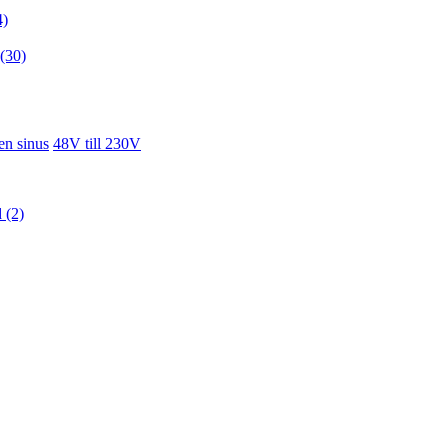
4)
(30)
en sinus
48V till 230V
d (2)