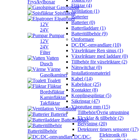
Frys/kylboxar
Fläktar (4)
Gasolspisar
Ventilation (1)
Spisfläktar
Batterier
Elpatroner
Batterier (0)
12V
Batteriladdare (1)
24V
Batteritillbehör (9)
Pumpar
Omformare
12V
DC/DC-omvandlare (10)
24V
Växelriktare Ren sinus (1)
Filter
Växelriktare med laddare (0)
Vatten
Tillbehör för växelriktare (2)
Dusch
Nätswitchar (0)
Värme
Installationsmateriel
Gasolkaminer
Kabel (14)
Toalett
Kabelskor (25)
Fläktar
Kontakter (8)
Bordsfläktar
Kopplingsplintar (5)
Kaminfläktar
Säkringar (47)
Takfläktar
Vägguttag mm (15)
Ventilation
Tillbehör/Övrig utrustning
Batterier
Elcyklar & tillbehör (2)
Batteriladdare
Belysning (20)
Detektorer timers sensorer (17)
Batteritillbehör
Elektronik (6)
DC/DC-