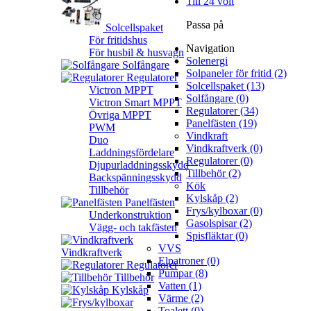
Till 24 volt
Passa på
Solcellspaket
För fritidshus
Navigation
För husbil & husvagn
Solenergi
Solfångare
Solpaneler för fritid (2)
Regulatorer
Solcellspaket (13)
Victron MPPT
Solfångare (0)
Victron Smart MPPT
Regulatorer (34)
Övriga MPPT
Panelfästen (19)
PWM
Vindkraft
Duo
Vindkraftverk (0)
Laddningsfördelare
Regulatorer (0)
Djupurladdningsskydd
Tillbehör (2)
Backspänningsskydd
Kök
Tillbehör
Kylskåp (2)
Panelfästen
Frys/kylboxar (0)
Underkonstruktion
Gasolspisar (2)
Vägg- och takfästen
Spisfläktar (0)
VVS
Vindkraftverk
Elpatroner (0)
Regulatorer
Pumpar (8)
Tillbehör
Vatten (1)
Kylskåp
Värme (2)
Toalett (0)