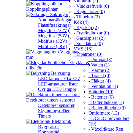
Vindkraft (2)
- Vindkraftverk (0)
Kopplingsplintar
- Regulatorer (0)
Säkringar
- Tillbehör (2)
Automatsäkringar
Kök (4)
Flatstiftssäkringar
- Kylskåp (2)
Megafuse (32V)
- Frys/kylboxar (0)
Megafuse (58V)
- Gasolspisar (2)
Midifuse (32V)
- Spisfläktar (0)
Midifuse (58V)
VVS (16)
Vägguttag
- Elpatroner (0)
mm
- Pumpar (8)
Elcyklar &
- Vatten (1)
tillbehör
- Värme (2)
Belysning
- Toalett (0)
LED-lampor E14 E27
- Fläktar (4)
LED-armaturer, lister
- Ventilation (1)
Övriga LED-lampor
Batterier (10)
- Batterier (0)
Detektorer timers sensorer
- Batteriladdare (1)
Detektorer sensorer
- Batteritillbehör (9)
Skymningsreläer
Omformare (13)
Timers
- DC/DC-omvandlare
Elektronik
(10)
Byggsatser
- Växelriktare Ren
Koppartråd