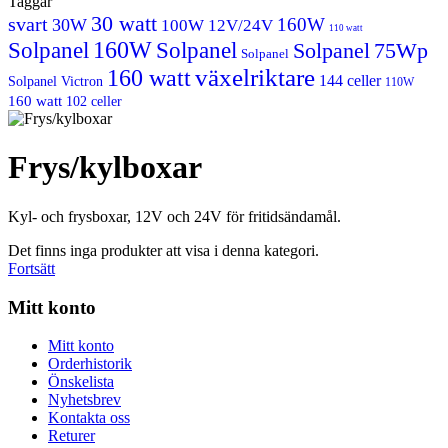
Taggar
30 watt
svart
160W
30W
100W 12V/24V
110 watt
160W
Solpanel
Solpanel
Solpanel
75Wp
Solpanel
växelriktare
160 watt
144 celler
Solpanel
Victron
110W
160 watt
102 celler
Frys/kylboxar
Kyl- och frysboxar, 12V och 24V för fritidsändamål.
Det finns inga produkter att visa i denna kategori.
Fortsätt
Mitt konto
Mitt konto
Orderhistorik
Önskelista
Nyhetsbrev
Kontakta oss
Returer