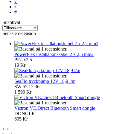
y
z
#
Snabbval
Senaste recension
PowerFlex installationskabel 2 x 2,5 mm2
PF-2x2,5
19 Kr
SeaFlo tryckpump 12V 18,9 l/m
SW 55 12 36
1 590 Kr
Victron VE.Direct Bluetooth Smart dongle
DONGLE
695 Kr
>
<