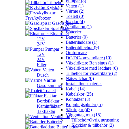
Pumpar (8)
Tillbehör
Vatten (1)
Kylskåp
Värme (2)
Toalett (0)
Frys/kylboxar
Fläktar (4)
Gasolspisar
Ventilation (1)
Spisfläktar
Batterier
Elpatroner
Batterier (0)
12V
Batteriladdare (1)
24V
Batteritillbehör (9)
Pumpar
Omformare
12V
DC/DC-omvandlare (10)
24V
Växelriktare Ren sinus (1)
Filter
Växelriktare med laddare (0)
Vatten
Tillbehör för växelriktare (2)
Dusch
Nätswitchar (0)
Värme
Installationsmateriel
Gasolkaminer
Kabel (14)
Toalett
Kabelskor (25)
Fläktar
Kontakter (8)
Bordsfläktar
Kopplingsplintar (5)
Kaminfläktar
Säkringar (47)
Takfläktar
Vägguttag mm (15)
Ventilation
Tillbehör/Övrig utrustning
Batterier
Elcyklar & tillbehör (2)
Batteriladdare