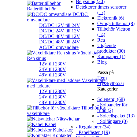
Belysning (20)
Detektorer timers sensorer
Batteritillbehör
(17)
DC/DC-
Elektronik (6)
omvandlare
Övriga tillbehör (8)
DC/DC 12V till 24V
Tillbehör Victron
DC/DC 24V till 12V
(14)
DC/DC 48V till 12V
Rea
DC/DC 48V till 24V
Utgående
AC/DC-omvandlare
produkter (30)
Växelriktare
Kampanjer (1)
Ren sinus
Blog
12V till 230V
24V till 230V
Passa på
48V till 230V
Hem
Växelriktare
Frys/kylboxar
med laddare
Kategorier
12V till 230V
24V till 230V
Solenergi (68)
48V till 230V
- Solpaneler för
Tillbehör för
fritid (2)
växelriktare
- Solcellspaket (13)
Nätswitchar
- Solfångare (0)
Kabel
- Regulatorer (34)
Kabelskor
- Panelfästen (19)
Kontakter