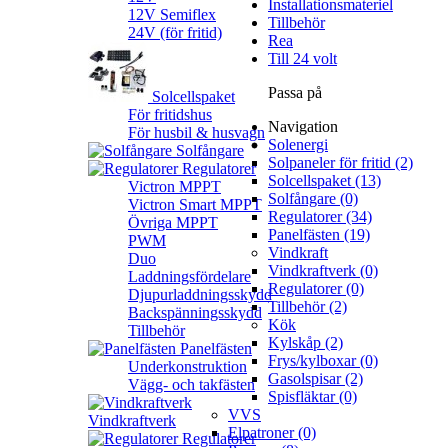
Installationsmateriel
12V Semiflex
Tillbehör
24V (för fritid)
Rea
Till 24 volt
Passa på
Solcellspaket
För fritidshus
Navigation
För husbil & husvagn
Solenergi
Solfångare
Solpaneler för fritid (2)
Regulatorer
Solcellspaket (13)
Victron MPPT
Solfångare (0)
Victron Smart MPPT
Regulatorer (34)
Övriga MPPT
Panelfästen (19)
PWM
Vindkraft
Duo
Vindkraftverk (0)
Laddningsfördelare
Regulatorer (0)
Djupurladdningsskydd
Tillbehör (2)
Backspänningsskydd
Kök
Tillbehör
Kylskåp (2)
Panelfästen
Frys/kylboxar (0)
Underkonstruktion
Gasolspisar (2)
Vägg- och takfästen
Spisfläktar (0)
VVS
Vindkraftverk
Elpatroner (0)
Regulatorer