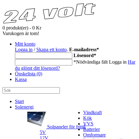
0 produkt(er) - 0 Kr
Varukogen är tom!
Mitt konto
Logga in
/
Skapa ett konto
.
E-mailadress
*
Lösenord
*
*Nödvändiga fält
Logga in
Har
du glömt ditt lösenord?
Önskelista (0)
Kassa
Start
Solenergi
Vindkraft
Kök
VVS
Solpaneler för fritid
Batterier
5V
Omformare
12V