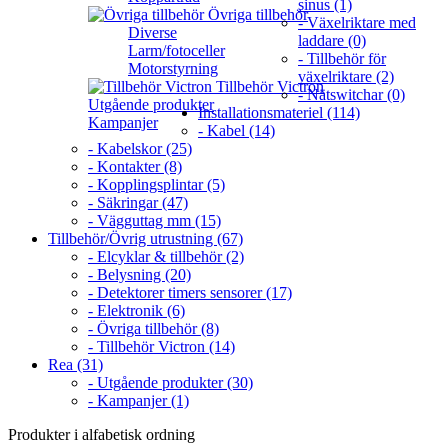
sinus (1)
Övriga tillbehör
- Växelriktare med
Diverse
laddare (0)
Larm/fotoceller
- Tillbehör för
Motorstyrning
växelriktare (2)
Tillbehör Victron
- Nätswitchar (0)
Utgående produkter
Installationsmateriel (114)
Kampanjer
- Kabel (14)
- Kabelskor (25)
- Kontakter (8)
- Kopplingsplintar (5)
- Säkringar (47)
- Vägguttag mm (15)
Tillbehör/Övrig utrustning (67)
- Elcyklar & tillbehör (2)
- Belysning (20)
- Detektorer timers sensorer (17)
- Elektronik (6)
- Övriga tillbehör (8)
- Tillbehör Victron (14)
Rea (31)
- Utgående produkter (30)
- Kampanjer (1)
Produkter i alfabetisk ordning