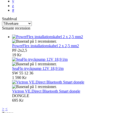
y
z
#
Snabbval
Senaste recension
PowerFlex installationskabel 2 x 2,5 mm2
PF-2x2,5
19 Kr
SeaFlo tryckpump 12V 18,9 l/m
SW 55 12 36
1 590 Kr
Victron VE.Direct Bluetooth Smart dongle
DONGLE
695 Kr
>
<