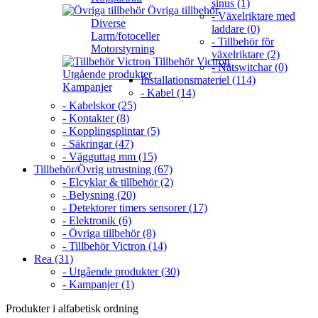
sinus (1)
Övriga tillbehör
- Växelriktare med
Diverse
laddare (0)
Larm/fotoceller
- Tillbehör för
Motorstyrning
växelriktare (2)
Tillbehör Victron
- Nätswitchar (0)
Utgående produkter
Installationsmateriel (114)
Kampanjer
- Kabel (14)
- Kabelskor (25)
- Kontakter (8)
- Kopplingsplintar (5)
- Säkringar (47)
- Vägguttag mm (15)
Tillbehör/Övrig utrustning (67)
- Elcyklar & tillbehör (2)
- Belysning (20)
- Detektorer timers sensorer (17)
- Elektronik (6)
- Övriga tillbehör (8)
- Tillbehör Victron (14)
Rea (31)
- Utgående produkter (30)
- Kampanjer (1)
Produkter i alfabetisk ordning