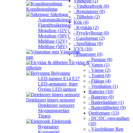
Vindkraft (2)
- Vindkraftverk (0)
Kopplingsplintar
- Regulatorer (0)
Säkringar
- Tillbehör (2)
Automatsäkringar
Kök (4)
Flatstiftssäkringar
- Kylskåp (2)
Megafuse (32V)
- Frys/kylboxar (0)
Megafuse (58V)
- Gasolspisar (2)
Midifuse (32V)
- Spisfläktar (0)
Midifuse (58V)
VVS (16)
Vägguttag
- Elpatroner (0)
mm
- Pumpar (8)
Elcyklar &
- Vatten (1)
tillbehör
- Värme (2)
Belysning
- Toalett (0)
LED-lampor E14 E27
- Fläktar (4)
LED-armaturer, lister
- Ventilation (1)
Övriga LED-lampor
Batterier (10)
- Batterier (0)
Detektorer timers sensorer
- Batteriladdare (1)
Detektorer sensorer
- Batteritillbehör (9)
Skymningsreläer
Omformare (13)
Timers
- DC/DC-omvandlare
Elektronik
(10)
Byggsatser
- Växelriktare Ren
Koppartråd