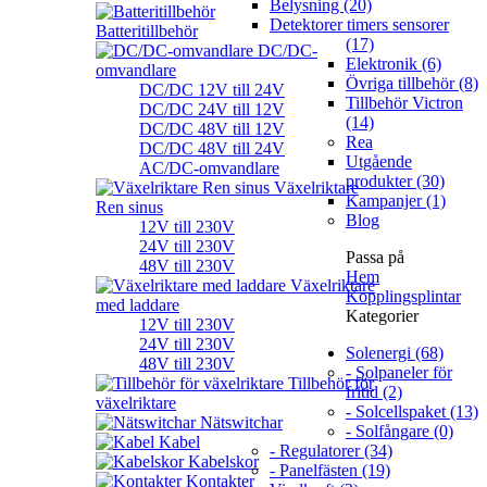
Belysning (20)
Detektorer timers sensorer
Batteritillbehör
(17)
DC/DC-
Elektronik (6)
omvandlare
Övriga tillbehör (8)
DC/DC 12V till 24V
Tillbehör Victron
DC/DC 24V till 12V
(14)
DC/DC 48V till 12V
Rea
DC/DC 48V till 24V
Utgående
AC/DC-omvandlare
produkter (30)
Växelriktare
Kampanjer (1)
Ren sinus
Blog
12V till 230V
24V till 230V
Passa på
48V till 230V
Hem
Växelriktare
Kopplingsplintar
med laddare
Kategorier
12V till 230V
24V till 230V
Solenergi (68)
48V till 230V
- Solpaneler för
Tillbehör för
fritid (2)
växelriktare
- Solcellspaket (13)
Nätswitchar
- Solfångare (0)
Kabel
- Regulatorer (34)
Kabelskor
- Panelfästen (19)
Kontakter