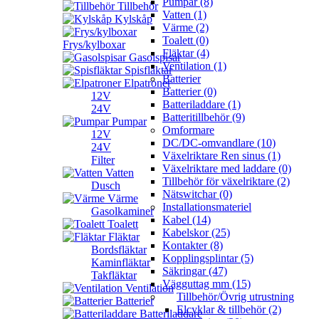
Pumpar (8)
Tillbehör
Vatten (1)
Kylskåp
Värme (2)
Toalett (0)
Frys/kylboxar
Fläktar (4)
Gasolspisar
Ventilation (1)
Spisfläktar
Batterier
Elpatroner
Batterier (0)
12V
Batteriladdare (1)
24V
Batteritillbehör (9)
Pumpar
Omformare
12V
DC/DC-omvandlare (10)
24V
Växelriktare Ren sinus (1)
Filter
Växelriktare med laddare (0)
Vatten
Tillbehör för växelriktare (2)
Dusch
Nätswitchar (0)
Värme
Installationsmateriel
Gasolkaminer
Kabel (14)
Toalett
Kabelskor (25)
Fläktar
Kontakter (8)
Bordsfläktar
Kopplingsplintar (5)
Kaminfläktar
Säkringar (47)
Takfläktar
Vägguttag mm (15)
Ventilation
Tillbehör/Övrig utrustning
Batterier
Elcyklar & tillbehör (2)
Batteriladdare