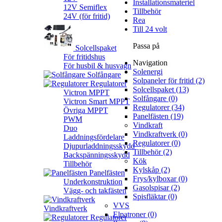
Installationsmateriel
12V Semiflex
Tillbehör
24V (för fritid)
Rea
Till 24 volt
Passa på
Solcellspaket
För fritidshus
Navigation
För husbil & husvagn
Solenergi
Solfångare
Solpaneler för fritid (2)
Regulatorer
Solcellspaket (13)
Victron MPPT
Solfångare (0)
Victron Smart MPPT
Regulatorer (34)
Övriga MPPT
Panelfästen (19)
PWM
Vindkraft
Duo
Vindkraftverk (0)
Laddningsfördelare
Regulatorer (0)
Djupurladdningsskydd
Tillbehör (2)
Backspänningsskydd
Kök
Tillbehör
Kylskåp (2)
Panelfästen
Frys/kylboxar (0)
Underkonstruktion
Gasolspisar (2)
Vägg- och takfästen
Spisfläktar (0)
VVS
Vindkraftverk
Elpatroner (0)
Regulatorer