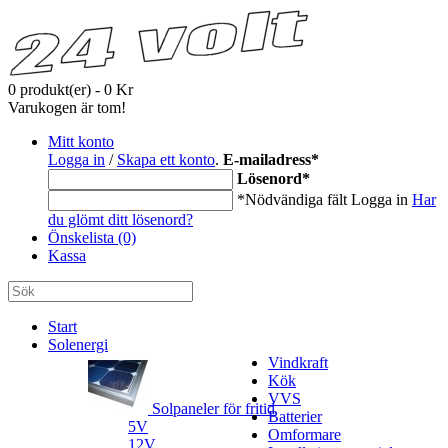
0 produkt(er) - 0 Kr
Varukogen är tom!
Mitt konto
Logga in
/
Skapa ett konto
.
E-mailadress
*
Lösenord
*
*Nödvändiga fält
Logga in
Har
du glömt ditt lösenord?
Önskelista (0)
Kassa
Start
Solenergi
Vindkraft
Kök
VVS
Solpaneler för fritid
Batterier
5V
Omformare
12V