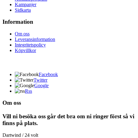
Kampanjer
Sidkarta
Information
Om oss
Leveransinformation
Integritetspolicy
Köpvillkor
Facebook
Twitter
Google
Rss
Om oss
Vill ni besöka oss går det bra om ni ringer först så vi
finns på plats.
Dartwind / 24 volt