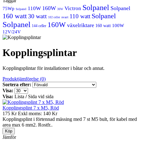
Taggar
Solpanel
160W
Solpanel
110W
Victron
75Wp
Solpanel
30W
160 watt
Solpanel
30 watt
110 watt
svart
102 celler
Solpanel
160W
växelriktare
100W
160 watt
144 celler
12V/24V
Kopplingsplintar
Kopplingsplintar för installationer i båtar och annat.
Produktjämförelse (0)
Sortera efter:
Visa:
Visa:
Lista
/
Sida vid sida
Kopplingsplint 7 x M5, Röd
175 Kr
Exkl moms: 140 Kr
Kopplingsplint i förtennad mässing med 7 st M5 bult, för kabel med
area max 6 mm2. Rostfr..
Jämför