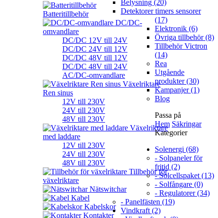
Belysning (20)
Detektorer timers sensorer
Batteritillbehör
(17)
DC/DC-
Elektronik (6)
omvandlare
Övriga tillbehör (8)
DC/DC 12V till 24V
Tillbehör Victron
DC/DC 24V till 12V
(14)
DC/DC 48V till 12V
Rea
DC/DC 48V till 24V
Utgående
AC/DC-omvandlare
produkter (30)
Växelriktare
Kampanjer (1)
Ren sinus
Blog
12V till 230V
24V till 230V
Passa på
48V till 230V
Hem
Säkringar
Växelriktare
Kategorier
med laddare
12V till 230V
Solenergi (68)
24V till 230V
- Solpaneler för
48V till 230V
fritid (2)
Tillbehör för
- Solcellspaket (13)
växelriktare
- Solfångare (0)
Nätswitchar
- Regulatorer (34)
Kabel
- Panelfästen (19)
Kabelskor
Vindkraft (2)
Kontakter