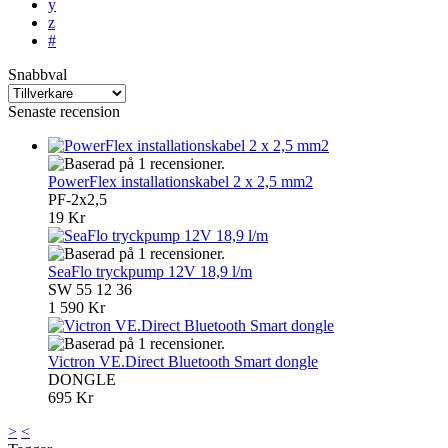
y
z
#
Snabbval
Senaste recension
PowerFlex installationskabel 2 x 2,5 mm2
PF-2x2,5
19 Kr
SeaFlo tryckpump 12V 18,9 l/m
SW 55 12 36
1 590 Kr
Victron VE.Direct Bluetooth Smart dongle
DONGLE
695 Kr
>
<