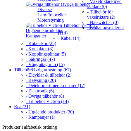
- Växelriktare med
Övriga tillbehör
laddare (0)
Diverse
- Tillbehör för
Larm/fotoceller
växelriktare (2)
Motorstyrning
- Nätswitchar (0)
Tillbehör Victron
Installationsmateriel
Utgående produkter
(114)
Kampanjer
- Kabel (14)
- Kabelskor (25)
- Kontakter (8)
- Kopplingsplintar (5)
- Säkringar (47)
- Vägguttag mm (15)
Tillbehör/Övrig utrustning (67)
- Elcyklar & tillbehör (2)
- Belysning (20)
- Detektorer timers sensorer (17)
- Elektronik (6)
- Övriga tillbehör (8)
- Tillbehör Victron (14)
Rea (31)
- Utgående produkter (30)
- Kampanjer (1)
Produkter i alfabetisk ordning