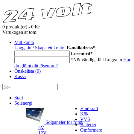
0 produkt(er) - 0 Kr
Varukogen är tom!
Mitt konto
Logga in
/
Skapa ett konto
.
E-mailadress
*
Lösenord
*
*Nödvändiga fält
Logga in
Har
du glömt ditt lösenord?
Önskelista (0)
Kassa
Start
Solenergi
Vindkraft
Kök
VVS
Solpaneler för fritid
Batterier
5V
Omformare
12V