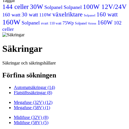
Taggar
144 celler
30W
100W 12V/24V
Solpanel
Solpanel
växelriktare
160 watt
30 watt
160 watt
110W
Solpanel
160W
160W
Solpanel
102
75Wp
svart
110 watt
Solpanel
Victron
celler
Säkringar
Säkringar och säkringshållare
Förfina sökningen
Automatsäkringar (14)
Flatstiftssäkringar (8)
Megafuse (32V) (12)
Megafuse (58V) (1)
Midifuse (32V) (8)
Midifuse (58V) (5)