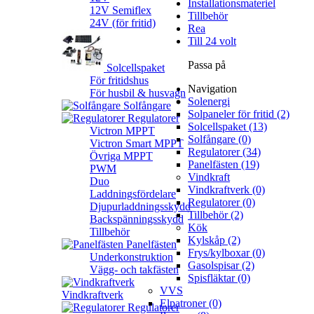
Installationsmateriel
12V Semiflex
Tillbehör
24V (för fritid)
Rea
Till 24 volt
Passa på
Solcellspaket
För fritidshus
Navigation
För husbil & husvagn
Solenergi
Solfångare
Solpaneler för fritid (2)
Regulatorer
Solcellspaket (13)
Victron MPPT
Solfångare (0)
Victron Smart MPPT
Regulatorer (34)
Övriga MPPT
Panelfästen (19)
PWM
Vindkraft
Duo
Vindkraftverk (0)
Laddningsfördelare
Regulatorer (0)
Djupurladdningsskydd
Tillbehör (2)
Backspänningsskydd
Kök
Tillbehör
Kylskåp (2)
Panelfästen
Frys/kylboxar (0)
Underkonstruktion
Gasolspisar (2)
Vägg- och takfästen
Spisfläktar (0)
VVS
Vindkraftverk
Elpatroner (0)
Regulatorer