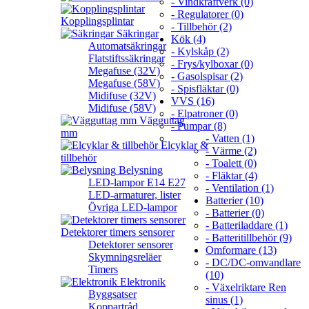
- Vindkraftverk (0)
- Regulatorer (0)
Kopplingsplintar
- Tillbehör (2)
Säkringar
Kök (4)
Automatsäkringar
- Kylskåp (2)
Flatstiftssäkringar
- Frys/kylboxar (0)
Megafuse (32V)
- Gasolspisar (2)
Megafuse (58V)
- Spisfläktar (0)
Midifuse (32V)
VVS (16)
Midifuse (58V)
- Elpatroner (0)
Vägguttag
- Pumpar (8)
mm
- Vatten (1)
Elcyklar &
- Värme (2)
tillbehör
- Toalett (0)
Belysning
- Fläktar (4)
LED-lampor E14 E27
- Ventilation (1)
LED-armaturer, lister
Batterier (10)
Övriga LED-lampor
- Batterier (0)
- Batteriladdare (1)
Detektorer timers sensorer
- Batteritillbehör (9)
Detektorer sensorer
Omformare (13)
Skymningsreläer
- DC/DC-omvandlare
Timers
(10)
Elektronik
- Växelriktare Ren
Byggsatser
sinus (1)
Koppartråd