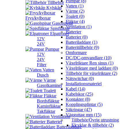
Pumpar (8)
Tillbehör
Vatten (1)
Kylskåp
Värme (2)
Toalett (0)
Frys/kylboxar
Fläktar (4)
Gasolspisar
Ventilation (1)
Spisfläktar
Batterier
Elpatroner
Batterier (0)
12V
Batteriladdare (1)
24V
Batteritillbehör (9)
Pumpar
Omformare
12V
DC/DC-omvandlare (10)
24V
Växelriktare Ren sinus (1)
Filter
Växelriktare med laddare (0)
Vatten
Tillbehör för växelriktare (2)
Dusch
Nätswitchar (0)
Värme
Installationsmateriel
Gasolkaminer
Kabel (14)
Toalett
Kabelskor (25)
Fläktar
Kontakter (8)
Bordsfläktar
Kopplingsplintar (5)
Kaminfläktar
Säkringar (47)
Takfläktar
Vägguttag mm (15)
Ventilation
Tillbehör/Övrig utrustning
Batterier
Elcyklar & tillbehör (2)
Batteriladdare