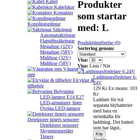
Kabel
Produkter
Kabelskor
Kontakter
som startar
Kopplingsplintar
med: L
Säkringar
Automatsäkringar
Flatstiftssäkringar
Produktjämförelse (0)
Megafuse (32V)
Sortering genom:
Megafuse (58V)
Midifuse (32V)
Visa:
Midifuse (58V)
Visa:
Lista
/
När
Vägguttag
mm
Laddningsfördelare 6-
Elcyklar &
24V
tillbehör
129 Kr
Ex moms: 103
Belysning
Kr
LED-lampor E14 E27
Laddare för två
LED-armaturer, lister
separata blybatterier
Övriga LED-lampor
med bara en
strömkälla för
Detektorer timers sensorer
laddning. Det batteri
Detektorer sensorer
som har lägst..
Skymningsreläer
Timers
Jämför