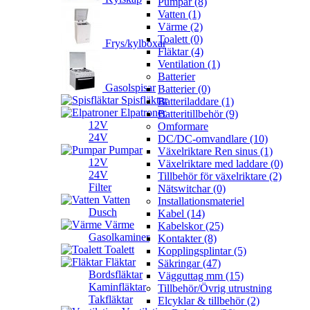
Pumpar (8)
Vatten (1)
Värme (2)
Toalett (0)
Frys/kylboxar
Fläktar (4)
Ventilation (1)
Batterier
Gasolspisar
Batterier (0)
Spisfläktar
Batteriladdare (1)
Elpatroner
Batteritillbehör (9)
12V
Omformare
24V
DC/DC-omvandlare (10)
Pumpar
Växelriktare Ren sinus (1)
12V
Växelriktare med laddare (0)
24V
Tillbehör för växelriktare (2)
Filter
Nätswitchar (0)
Vatten
Installationsmateriel
Dusch
Kabel (14)
Värme
Kabelskor (25)
Gasolkaminer
Kontakter (8)
Toalett
Kopplingsplintar (5)
Fläktar
Säkringar (47)
Bordsfläktar
Vägguttag mm (15)
Kaminfläktar
Tillbehör/Övrig utrustning
Takfläktar
Elcyklar & tillbehör (2)