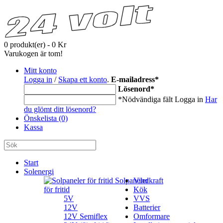
0 produkt(er) - 0 Kr
Varukogen är tom!
Mitt konto
Logga in
/
Skapa ett konto
.
E-mailadress
*
Lösenord
*
*Nödvändiga fält
Logga in
Har
du glömt ditt lösenord?
Önskelista (0)
Kassa
Start
Solenergi
Solpaneler
Vindkraft
för fritid
Kök
5V
VVS
12V
Batterier
12V Semiflex
Omformare