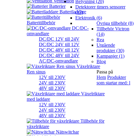
Ventilation
Belysning (20)
Batterier
Detektorer timers sensorer
Batteriladdare
(17)
Elektronik (6)
Batteritillbehör
Övriga tillbehör (8)
DC/DC-
Tillbehör Victron
omvandlare
(14)
DC/DC 12V till 24V
Rea
DC/DC 24V till 12V
Utgående
DC/DC 48V till 12V
produkter (30)
DC/DC 48V till 24V
Kampanjer (1)
AC/DC-omvandlare
Blog
Växelriktare
Ren sinus
Passa på
12V till 230V
Hem
Produkter
24V till 230V
som startar med: l
48V till 230V
Växelriktare
med laddare
12V till 230V
24V till 230V
48V till 230V
Tillbehör för
växelriktare
Nätswitchar