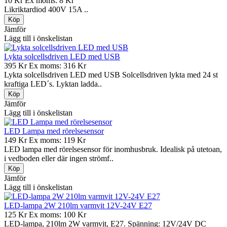
10 Kr
Ex moms: 8 Kr
Likriktardiod 400V 15A ..
Jämför
Lägg till i önskelistan
Lykta solcellsdriven LED med USB
395 Kr
Ex moms: 316 Kr
Lykta solcellsdriven LED med USB Solcellsdriven lykta med 24 st
kraftiga LED´s. Lyktan ladda..
Jämför
Lägg till i önskelistan
LED Lampa med rörelsesensor
149 Kr
Ex moms: 119 Kr
LED lampa med rörelsesensor för inomhusbruk. Idealisk på utetoan,
i vedboden eller där ingen strömf..
Jämför
Lägg till i önskelistan
LED-lampa 2W 210lm varmvit 12V-24V E27
125 Kr
Ex moms: 100 Kr
LED-lampa, 210lm 2W varmvit, E27. Spänning: 12V/24V DC