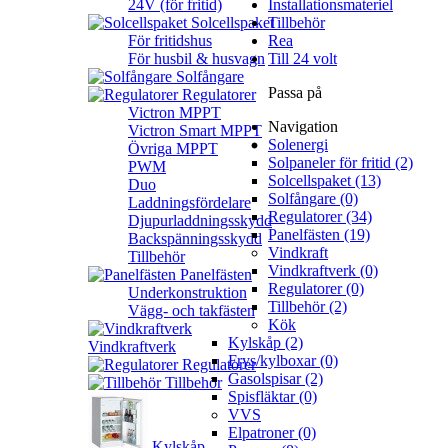
24V (för fritid)
Installationsmateriel
Solcellspaket
Tillbehör
För fritidshus
Rea
För husbil & husvagn
Till 24 volt
Solfångare
Passa på
Regulatorer
Victron MPPT
Navigation
Victron Smart MPPT
Solenergi
Övriga MPPT
Solpaneler för fritid (2)
PWM
Solcellspaket (13)
Duo
Solfångare (0)
Laddningsfördelare
Regulatorer (34)
Djupurladdningsskydd
Panelfästen (19)
Backspänningsskydd
Vindkraft
Tillbehör
Vindkraftverk (0)
Panelfästen
Regulatorer (0)
Underkonstruktion
Tillbehör (2)
Vägg- och takfästen
Kök
Kylskåp (2)
Vindkraftverk
Frys/kylboxar (0)
Regulatorer
Gasolspisar (2)
Tillbehör
Spisfläktar (0)
VVS
Elpatroner (0)
Kylskåp